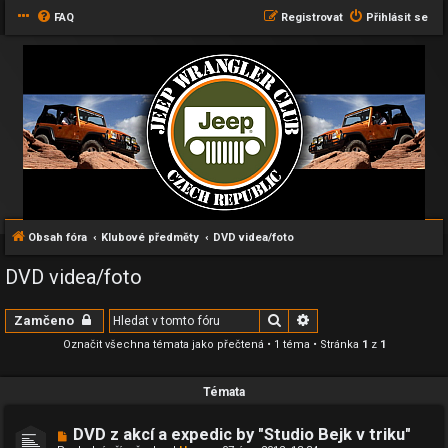
FAQ
Registrovat
Přihlásit se
Obsah fóra
Klubové předměty
DVD videa/foto
DVD videa/foto
Hledat
Pokročilé hledání
Zamčeno
Označit všechna témata jako přečtená
• 1 téma • Stránka
1
z
1
Témata
DVD z akcí a expedic by "Studio Bejk v triku"