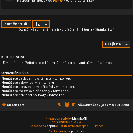
Poslední příspěvek od
Henry
«
07 úno 2012, 13:34
Zamčeno
Označit všechna témata jako přečtená
• 1 téma • Stránka
1
z
1
Přejít na
KDO JE ONLINE
Uživatelé prohlížející si toto fórum: Žádní registrovaní uživatelé a 1 host
OPRÁVNĚNÍ FÓRA
Nemůžete
zakládat nová témata v tomto fóru
Nemůžete
odpovídat v tomto fóru
Nemůžete
upravovat své příspěvky v tomto fóru
Nemůžete
mazat své příspěvky v tomto fóru
Nemůžete
přikládat soubory v tomto fóru
Obsah fóra
Všechny časy jsou v
UTC+02:00
*
Hexagon style by
MannixMD
*
Style version: 2.2.3
Založeno na
phpBB
® Forum Software © phpBB Limited
Český překlad –
phpBB.cz