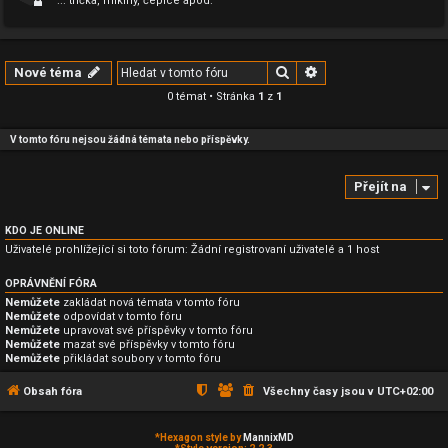
... trička, mikiny, čepice apod.
Hledat
Pokročilé hledání
Nové téma
0 témat • Stránka
1
z
1
V tomto fóru nejsou žádná témata nebo příspěvky.
Přejít na
KDO JE ONLINE
Uživatelé prohlížející si toto fórum: Žádní registrovaní uživatelé a 1 host
OPRÁVNĚNÍ FÓRA
Nemůžete
zakládat nová témata v tomto fóru
Nemůžete
odpovídat v tomto fóru
Nemůžete
upravovat své příspěvky v tomto fóru
Nemůžete
mazat své příspěvky v tomto fóru
Nemůžete
přikládat soubory v tomto fóru
Obsah fóra
Všechny časy jsou v
UTC+02:00
*
Hexagon style by
MannixMD