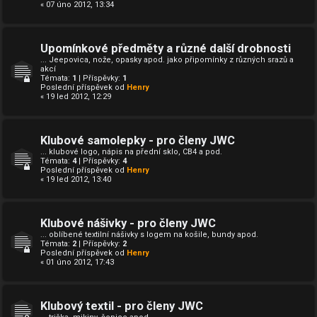
« 07 úno 2012, 13:34
Upomínkové předměty a různé další drobnosti
... Jeepovica, nože, opasky apod. jako připomínky z různých srazů a
akcí
Témata:
1
| Příspěvky:
1
Poslední příspěvek od
Henry
« 19 led 2012, 12:29
Klubové samolepky - pro členy JWC
... klubové logo, nápis na přední sklo, CB4 a pod.
Témata:
4
| Příspěvky:
4
Poslední příspěvek od
Henry
« 19 led 2012, 13:40
Klubové nášivky - pro členy JWC
... oblíbené textilní nášivky s logem na košile, bundy apod.
Témata:
2
| Příspěvky:
2
Poslední příspěvek od
Henry
« 01 úno 2012, 17:43
Klubový textil - pro členy JWC