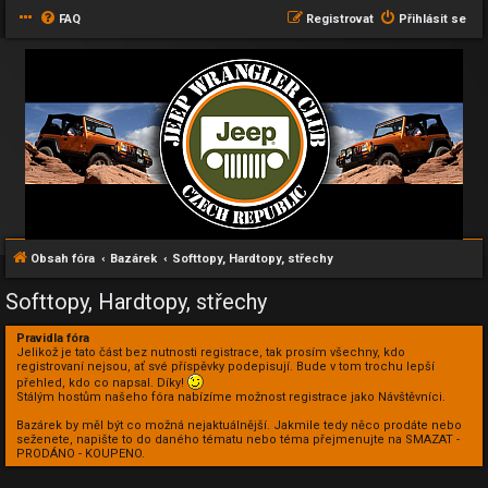
FAQ
Registrovat
Přihlásit se
Obsah fóra
Bazárek
Softtopy, Hardtopy, střechy
Softtopy, Hardtopy, střechy
Pravidla fóra
Jelikož je tato část bez nutnosti registrace, tak prosím všechny, kdo
registrovaní nejsou, ať své příspěvky podepisují. Bude v tom trochu lepší
přehled, kdo co napsal. Díky!
Stálým hostům našeho fóra nabízíme možnost registrace jako Návštěvníci.
Bazárek by měl být co možná nejaktuálnější. Jakmile tedy něco prodáte nebo
seženete, napište to do daného tématu nebo téma přejmenujte na SMAZAT -
PRODÁNO - KOUPENO.