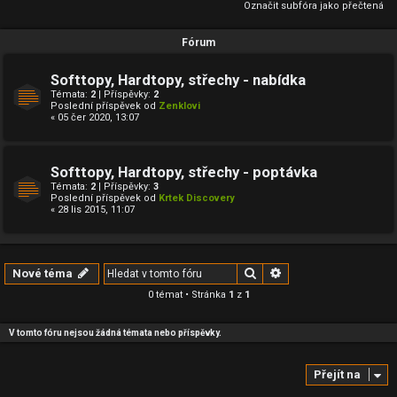
Označit subfóra jako přečtená
Fórum
Softtopy, Hardtopy, střechy - nabídka
Témata:
2
| Příspěvky:
2
Poslední příspěvek od
Zenklovi
« 05 čer 2020, 13:07
Softtopy, Hardtopy, střechy - poptávka
Témata:
2
| Příspěvky:
3
Poslední příspěvek od
Krtek Discovery
« 28 lis 2015, 11:07
Hledat
Pokročilé hledání
Nové téma
0 témat • Stránka
1
z
1
V tomto fóru nejsou žádná témata nebo příspěvky.
Přejít na