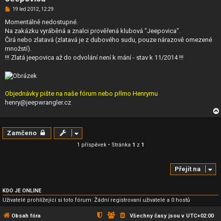
N
19 led 2012, 12:29
o
v
Momentálně nedostupné.
ý
Na zakázku vyráběná a znalci prověřená klubová "Jeepovica".
p
ř
Čirá nebo zlatavá (zlatavá je z dubového sudu, pouze nárazově omezené
í
množstí).
s
p
!!! Zlatá jeepovica až do odvolání není k mání - stav k 11/2014 !!!
ě
v
e
k
Objednávky pište na naše fórum nebo přímo Henrymu
henry@jeepwrangler.cz
Zamčeno
1 příspěvek • Stránka
1
z
1
Přejít na
KDO JE ONLINE
Uživatelé prohlížející si toto fórum: Žádní registrovaní uživatelé a 0 hostů
Obsah fóra
Všechny časy jsou v
UTC+02:00