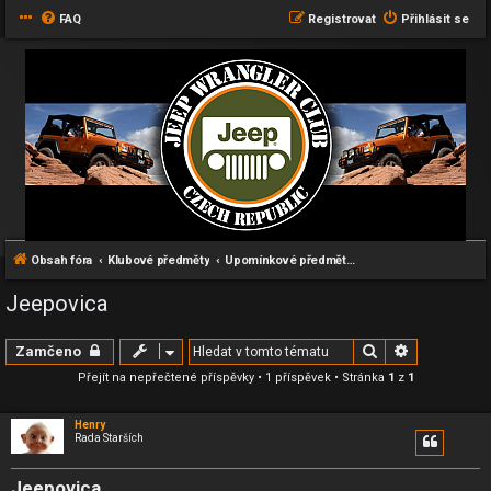
FAQ
Registrovat
Přihlásit se
Obsah fóra
Klubové předměty
Upomínkové předměty a různé další drobnosti
Jeepovica
Hledat
Pokročilé h
Zamčeno
Přejít na nepřečtené příspěvky
• 1 příspěvek • Stránka
1
z
1
Henry
Rada Starších
Jeepovica