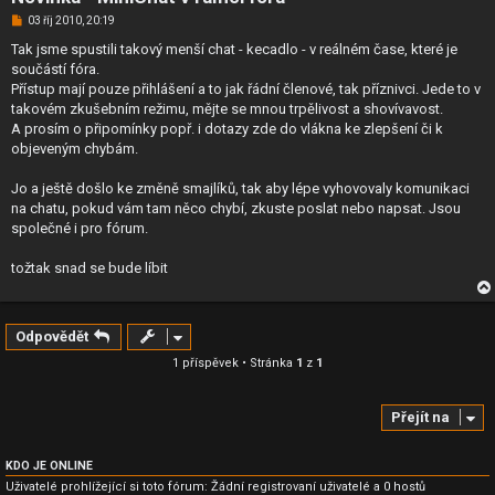
N
03 říj 2010, 20:19
o
v
Tak jsme spustili takový menší chat - kecadlo - v reálném čase, které je
ý
součástí fóra.
p
ř
Přístup mají pouze přihlášení a to jak řádní členové, tak příznivci. Jede to v
í
takovém zkušebním režimu, mějte se mnou trpělivost a shovívavost.
s
p
A prosím o připomínky popř. i dotazy zde do vlákna ke zlepšení či k
ě
objeveným chybám.
v
e
k
Jo a ještě došlo ke změně smajlíků, tak aby lépe vyhovovaly komunikaci
na chatu, pokud vám tam něco chybí, zkuste poslat nebo napsat. Jsou
společné i pro fórum.
tožtak snad se bude líbit
Odpovědět
1 příspěvek • Stránka
1
z
1
Přejít na
KDO JE ONLINE
Uživatelé prohlížející si toto fórum: Žádní registrovaní uživatelé a 0 hostů