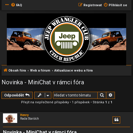
FAQ
Registrovat
Přihlásit se
Obsah fóra
Web a fórum
Aktualizace webu a fóra
Novinka - MiniChat v rámci fóra
Hledat
Pokročilé 
Odpovědět
Přejít na nepřečtené příspěvky
• 1 příspěvek • Stránka
1
z
1
Henry
Rada Starších
Novinka - MiniChat v rámci fóra