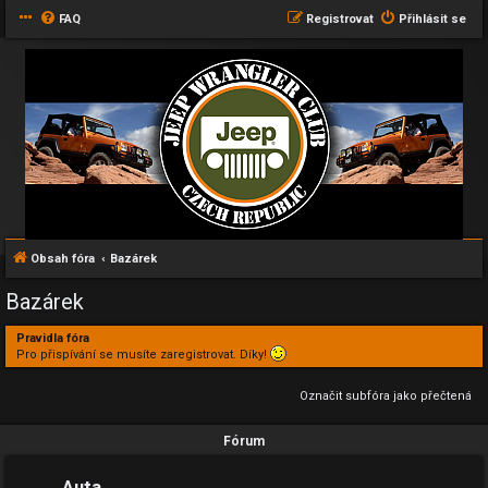
FAQ
Registrovat
Přihlásit se
Obsah fóra
Bazárek
Bazárek
Pravidla fóra
Pro přispívání se musíte zaregistrovat. Díky!
Označit subfóra jako přečtená
Fórum
Auta