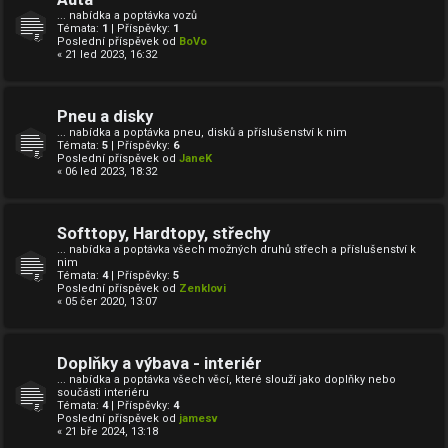
... nabídka a poptávka vozů
Témata:
1
| Příspěvky:
1
Poslední příspěvek od
BoVo
« 21 led 2023, 16:32
Pneu a disky
... nabídka a poptávka pneu, disků a příslušenství k nim
Témata:
5
| Příspěvky:
6
Poslední příspěvek od
JaneK
« 06 led 2023, 18:32
Softtopy, Hardtopy, střechy
... nabídka a poptávka všech možných druhů střech a příslušenství k
nim
Témata:
4
| Příspěvky:
5
Poslední příspěvek od
Zenklovi
« 05 čer 2020, 13:07
Doplňky a výbava - interiér
... nabídka a poptávka všech věcí, které slouží jako doplňky nebo
součásti interiéru
Témata:
4
| Příspěvky:
4
Poslední příspěvek od
jamesv
« 21 bře 2024, 13:18