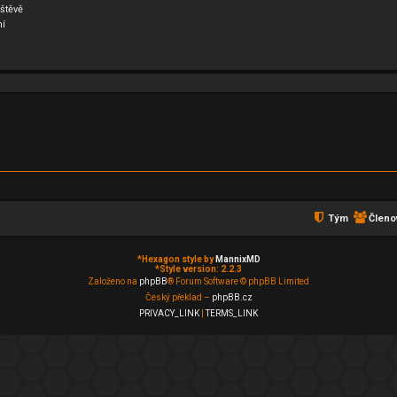
štěvě
ní
Tým
Členo
*
Hexagon style by
MannixMD
*
Style version: 2.2.3
Založeno na
phpBB
® Forum Software © phpBB Limited
Český překlad –
phpBB.cz
PRIVACY_LINK
|
TERMS_LINK