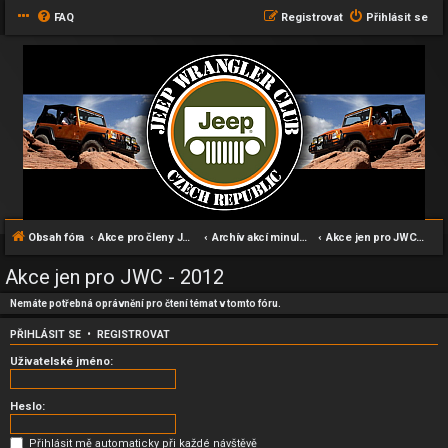
FAQ
Registrovat
Přihlásit se
Obsah fóra
Akce pro členy JWC klubu
Archív akcí minulých let
Akce jen pro JWC - 2012
Akce jen pro JWC - 2012
Nemáte potřebná oprávnění pro čtení témat v tomto fóru.
PŘIHLÁSIT SE
•
REGISTROVAT
Uživatelské jméno:
Heslo:
Přihlásit mě automaticky při každé návštěvě