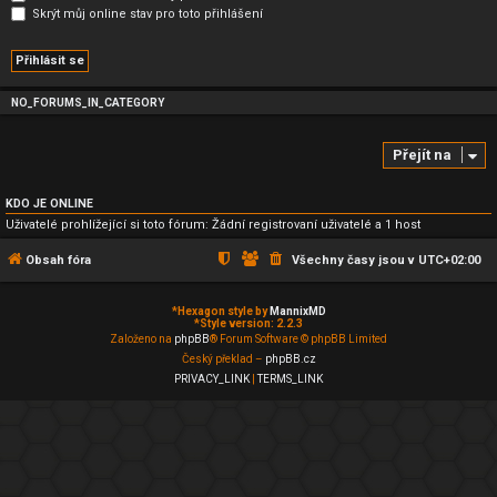
Skrýt můj online stav pro toto přihlášení
NO_FORUMS_IN_CATEGORY
Přejít na
KDO JE ONLINE
Uživatelé prohlížející si toto fórum: Žádní registrovaní uživatelé a 1 host
Obsah fóra
Všechny časy jsou v
UTC+02:00
*
Hexagon style by
MannixMD
*
Style version: 2.2.3
Založeno na
phpBB
® Forum Software © phpBB Limited
Český překlad –
phpBB.cz
PRIVACY_LINK
|
TERMS_LINK