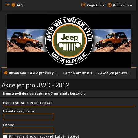
FAQ
Registrovat
Přihlásit se
Obsah fóra
Akce pro členy JWC klubu
Archív akcí minulých let
Akce jen pro JWC - 2012
Akce jen pro JWC - 2012
Nemáte potřebná oprávnění pro čtení témat v tomto fóru.
PŘIHLÁSIT SE
•
REGISTROVAT
Uživatelské jméno:
Heslo:
Přihlásit mě automaticky při každé návštěvě