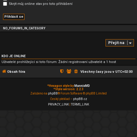
Skrýt můj online stav pro toto přihlášení
NO_FORUMS_IN_CATEGORY
Přejít na
KDO JE ONLINE
Uživatelé prohlížející si toto fórum: Žádní registrovaní uživatelé a 1 host
Obsah fóra
Všechny časy jsou v
UTC+02:00
*
Hexagon style by
MannixMD
*
Style version: 2.2.3
Založeno na
phpBB
® Forum Software © phpBB Limited
Český překlad –
phpBB.cz
PRIVACY_LINK
|
TERMS_LINK