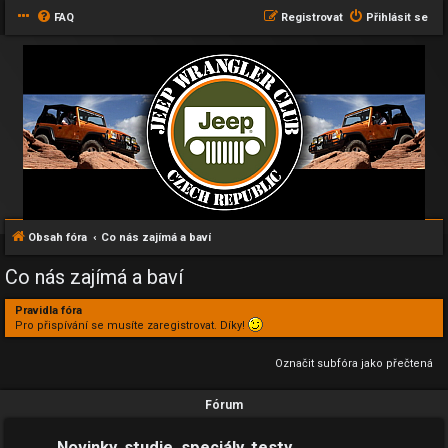
FAQ
Registrovat
Přihlásit se
Obsah fóra
Co nás zajímá a baví
Co nás zajímá a baví
Pravidla fóra
Pro přispívání se musíte zaregistrovat. Díky!
Označit subfóra jako přečtená
Fórum
Novinky, studie, speciály, testy