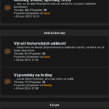
... vše, co se týká Wranglerů nebo je založeno na jejich základní
konstrukci
Témata:
22
| Příspěvky:
99
Poslední příspěvek od
Lůca
« 02 úno 2019, 16:15
Svět kolem nás
Výročí historických událostí
... nikdy není na škodu připomenout si události a výročí, na které se už
často zapomíná
Témata:
6
| Příspěvky:
30
Poslední příspěvek od
Lůca
« 20 kvě 2019, 21:02
Vzpomínky na hrdiny
... pocta všem hrdinům, ať u nás nebo ve světě
Témata:
7
| Příspěvky:
20
Poslední příspěvek od
Monty
« 29 kvě 2019, 07:08
Fórum