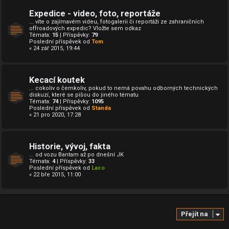
Expedice - video, foto, reportáže
... víte o zajímavém videu, fotogalerii či reportáži ze zahraničních
offroadových expedic? Vložte sem odkaz
Témata:
15
| Příspěvky:
79
Poslední příspěvek od
Tom
« 24 zář 2015, 19:44
Kecací koutek
... cokoliv o čemkoliv, pokud to nemá povahu odborných technických
diskuzí, které se píšou do jiného tématu
Témata:
74
| Příspěvky:
1095
Poslední příspěvek od
Standa
« 21 pro 2020, 17:28
Historie, vývoj, fakta
... od vozu Bantam až po dnešní JK
Témata:
4
| Příspěvky:
33
Poslední příspěvek od
Laco
« 22 bře 2015, 11:00
Přejít na