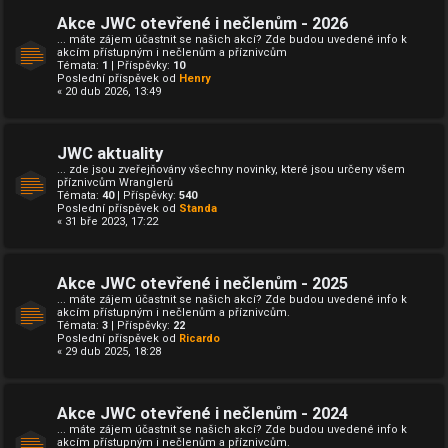
Akce JWC otevřené i nečlenům - 2026
... máte zájem účastnit se našich akcí? Zde budou uvedené info k
akcím přístupným i nečlenům a příznivcům
Témata:
1
| Příspěvky:
10
Poslední příspěvek od
Henry
« 20 dub 2026, 13:49
JWC aktuality
... zde jsou zveřejňovány všechny novinky, které jsou určeny všem
příznivcům Wranglerů
Témata:
40
| Příspěvky:
540
Poslední příspěvek od
Standa
« 31 bře 2023, 17:22
Akce JWC otevřené i nečlenům - 2025
... máte zájem účastnit se našich akcí? Zde budou uvedené info k
akcím přístupným i nečlenům a příznivcům.
Témata:
3
| Příspěvky:
22
Poslední příspěvek od
Ricardo
« 29 dub 2025, 18:28
Akce JWC otevřené i nečlenům - 2024
... máte zájem účastnit se našich akcí? Zde budou uvedené info k
akcím přístupným i nečlenům a příznivcům.