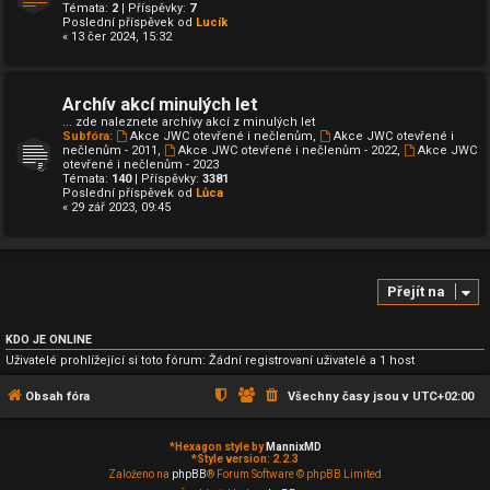
Témata:
2
| Příspěvky:
7
Poslední příspěvek od
Lucík
« 13 čer 2024, 15:32
Archív akcí minulých let
... zde naleznete archívy akcí z minulých let
Subfóra:
Akce JWC otevřené i nečlenům
,
Akce JWC otevřené i
nečlenům - 2011
,
Akce JWC otevřené i nečlenům - 2022
,
Akce JWC
otevřené i nečlenům - 2023
Témata:
140
| Příspěvky:
3381
Poslední příspěvek od
Lůca
« 29 zář 2023, 09:45
Přejít na
KDO JE ONLINE
Uživatelé prohlížející si toto fórum: Žádní registrovaní uživatelé a 1 host
Obsah fóra
Všechny časy jsou v
UTC+02:00
*
Hexagon style by
MannixMD
*
Style version: 2.2.3
Založeno na
phpBB
® Forum Software © phpBB Limited