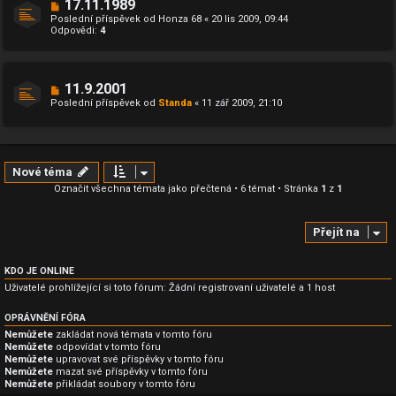
17.11.1989
Poslední příspěvek od
Honza 68
«
20 lis 2009, 09:44
Odpovědi:
4
11.9.2001
Poslední příspěvek od
Standa
«
11 zář 2009, 21:10
Nové téma
Označit všechna témata jako přečtená
• 6 témat • Stránka
1
z
1
Přejít na
KDO JE ONLINE
Uživatelé prohlížející si toto fórum: Žádní registrovaní uživatelé a 1 host
OPRÁVNĚNÍ FÓRA
Nemůžete
zakládat nová témata v tomto fóru
Nemůžete
odpovídat v tomto fóru
Nemůžete
upravovat své příspěvky v tomto fóru
Nemůžete
mazat své příspěvky v tomto fóru
Nemůžete
přikládat soubory v tomto fóru