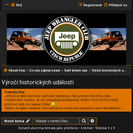
FAQ
Registrovat
Přihlásit se
Obsah fóra
Co nás zajímá a baví
Svět kolem nás
Výročí historických událostí
Výročí historických událostí
Pravidla fóra
Jelikož je tato část bez nutnosti registrace, tak prosím všechny, kdo
registrovaní nejsou, ať své příspěvky podepisují. Bude v tom trochu lepší
přehled, kdo co napsal. Díky!
Stálým hostům našeho fóra nabízíme možnost registrace jako Návštěvníci.
Hledat
Pokročilé hledání
Nové téma
Označit všechna témata jako přečtená
• 6 témat • Stránka
1
z
1