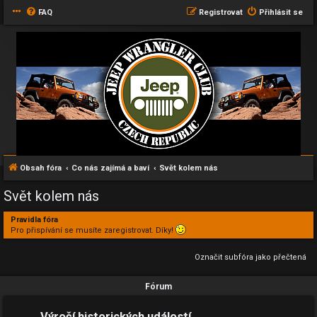
FAQ
Registrovat
Přihlásit se
Obsah fóra
Co nás zajímá a baví
Svět kolem nás
Svět kolem nás
Pravidla fóra
Pro přispívání se musíte zaregistrovat. Díky!
Označit subfóra jako přečtená
Fórum
Výročí historických událostí