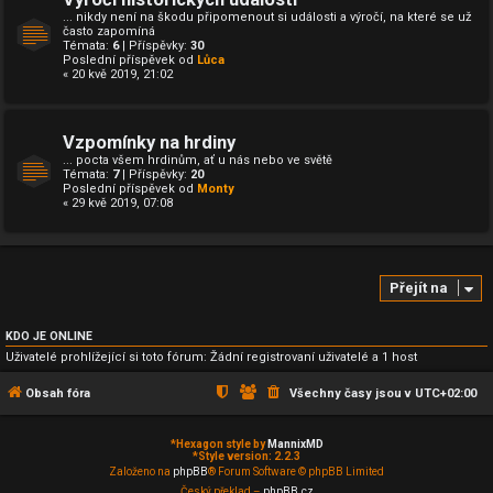
... nikdy není na škodu připomenout si události a výročí, na které se už
často zapomíná
Témata:
6
| Příspěvky:
30
Poslední příspěvek od
Lůca
« 20 kvě 2019, 21:02
Vzpomínky na hrdiny
... pocta všem hrdinům, ať u nás nebo ve světě
Témata:
7
| Příspěvky:
20
Poslední příspěvek od
Monty
« 29 kvě 2019, 07:08
Přejít na
KDO JE ONLINE
Uživatelé prohlížející si toto fórum: Žádní registrovaní uživatelé a 1 host
Obsah fóra
Všechny časy jsou v
UTC+02:00
*
Hexagon style by
MannixMD
*
Style version: 2.2.3
Založeno na
phpBB
® Forum Software © phpBB Limited
Český překlad –
phpBB.cz