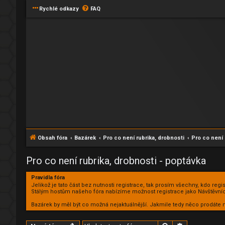
Rychlé odkazy
FAQ
Obsah fóra
Bazárek
Pro co není rubrika, drobnosti
Pro co není 
Pro co není rubrika, drobnosti - poptávka
Pravidla fóra
Jelikož je tato část bez nutnosti registrace, tak prosím všechny, kdo reg
Stálým hostům našeho fóra nabízíme možnost registrace jako Návštěvníc
Bazárek by měl být co možná nejaktuálnější. Jakmile tedy něco prodá