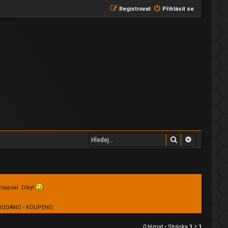
Registrovat
Přihlásit se
Hledat
Pokročilé 
 napsal. Díky!
 PRODÁNO - KOUPENO.
0 témat • Stránka
1
z
1