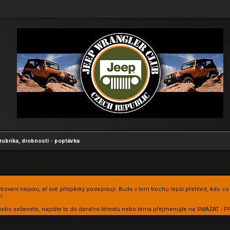
rubrika, drobnosti - poptávka
istrovaní nejsou, ať své příspěvky podepisují. Bude v tom trochu lepší přehled, kdo co
i.
te nebo seženete, napište to do daného tématu nebo téma přejmenujte na SMAZAT -