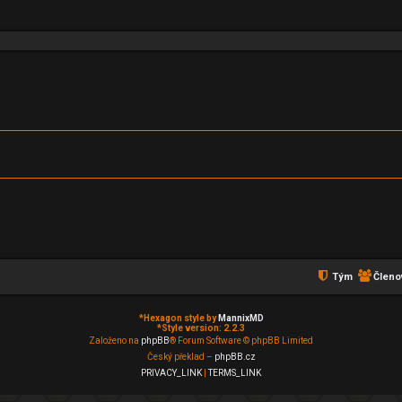
edání
Tým
Členo
*
Hexagon style by
MannixMD
*
Style version: 2.2.3
Založeno na
phpBB
® Forum Software © phpBB Limited
Český překlad –
phpBB.cz
PRIVACY_LINK
|
TERMS_LINK