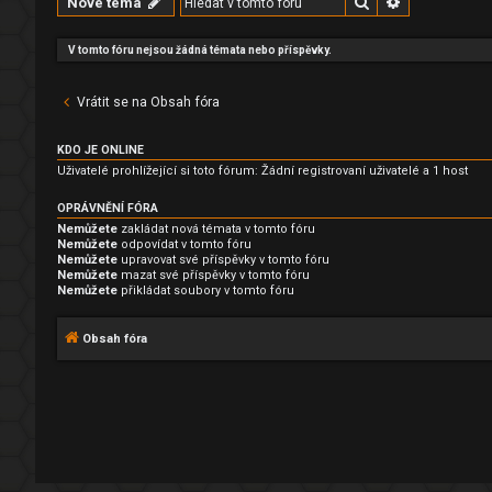
Hledat
Pokročilé hl
Nové téma
V tomto fóru nejsou žádná témata nebo příspěvky.
Vrátit se na Obsah fóra
KDO JE ONLINE
Uživatelé prohlížející si toto fórum: Žádní registrovaní uživatelé a 1 host
OPRÁVNĚNÍ FÓRA
Nemůžete
zakládat nová témata v tomto fóru
Nemůžete
odpovídat v tomto fóru
Nemůžete
upravovat své příspěvky v tomto fóru
Nemůžete
mazat své příspěvky v tomto fóru
Nemůžete
přikládat soubory v tomto fóru
Obsah fóra