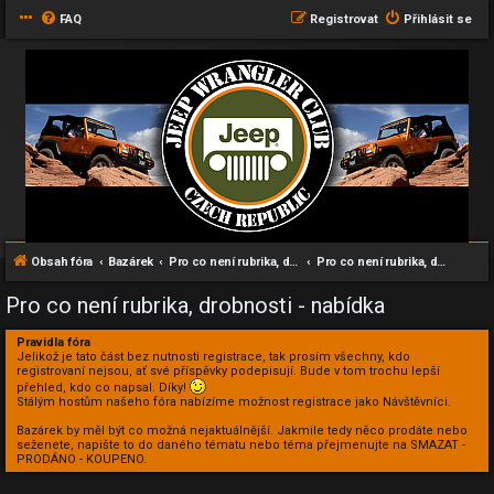
FAQ
Registrovat
Přihlásit se
Obsah fóra
Bazárek
Pro co není rubrika, drobnosti
Pro co není rubrika, drobnosti - nabídka
Pro co není rubrika, drobnosti - nabídka
Pravidla fóra
Jelikož je tato část bez nutnosti registrace, tak prosím všechny, kdo
registrovaní nejsou, ať své příspěvky podepisují. Bude v tom trochu lepší
přehled, kdo co napsal. Díky!
Stálým hostům našeho fóra nabízíme možnost registrace jako Návštěvníci.
Bazárek by měl být co možná nejaktuálnější. Jakmile tedy něco prodáte nebo
seženete, napište to do daného tématu nebo téma přejmenujte na SMAZAT -
PRODÁNO - KOUPENO.