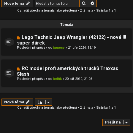
Hledat
Pokročilé hledání
Nové téma
Označit všechna témata jako přečtená
• 2 témata • Stránka
1
z
1
Témata
Lego Technic Jeep Wrangler (42122) - nové !!!
super dárek
Poslední příspěvek od
jamesv
«
21 bře 2024, 13:19
RC model profi amerických trucků Traxxas
Slash
Poslední příspěvek od
kelfik
«
20 zář 2010, 21:26
Nové téma
Označit všechna témata jako přečtená
• 2 témata • Stránka
1
z
1
Přejít na