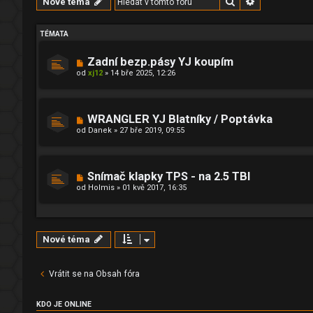
Hledat
Pokročilé hl
Nové téma
TÉMATA
Zadní bezp.pásy YJ koupím
od
xj12
»
14 bře 2025, 12:26
WRANGLER YJ Blatníky / Poptávka
od
Danek
»
27 bře 2019, 09:55
Snímač klapky TPS - na 2.5 TBI
od
Holmis
»
01 kvě 2017, 16:35
Nové téma
Vrátit se na Obsah fóra
KDO JE ONLINE