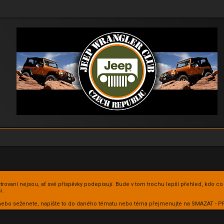
istrovaní nejsou, ať své příspěvky podepisují. Bude v tom trochu lepší přehled, kdo co
i.
te nebo seženete, napište to do daného tématu nebo téma přejmenujte na SMAZAT -