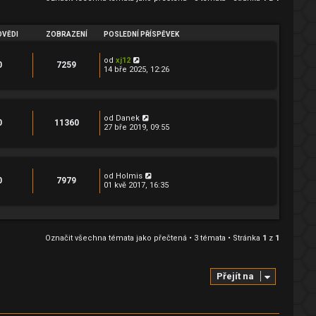
VĚDI
ZOBRAZENÍ
POSLEDNÍ PŘÍSPĚVEK
od
xj12
0
7259
14 bře 2025, 12:26
od
Danek
0
11360
27 bře 2019, 09:55
od
Holmis
0
7979
01 kvě 2017, 16:35
Označit všechna témata jako přečtená
• 3 témata • Stránka
1
z
1
Přejít na