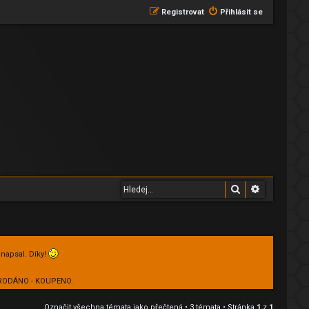
Registrovat
Přihlásit se
Hledat
Pokročilé 
 napsal. Díky!
 PRODÁNO - KOUPENO.
Označit všechna témata jako přečtená
• 3 témata • Stránka
1
z
1