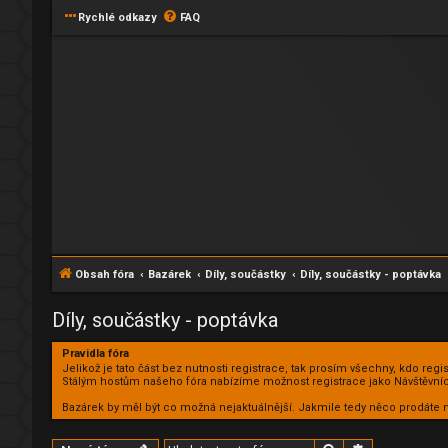
Rychlé odkazy
FAQ
Obsah fóra
Bazárek
Díly, součástky
Díly, součástky - poptávka
Díly, součástky - poptávka
Pravidla fóra
Jelikož je tato část bez nutnosti registrace, tak prosím všechny, kdo reg
Stálým hostům našeho fóra nabízíme možnost registrace jako Návštěvníc
Bazárek by měl být co možná nejaktuálnější. Jakmile tedy něco prodá