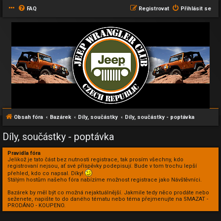
FAQ
Registrovat
Přihlásit se
Obsah fóra
Bazárek
Díly, součástky
Díly, součástky - poptávka
Díly, součástky - poptávka
Pravidla fóra
Jelikož je tato část bez nutnosti registrace, tak prosím všechny, kdo
registrovaní nejsou, ať své příspěvky podepisují. Bude v tom trochu lepší
přehled, kdo co napsal. Díky!
Stálým hostům našeho fóra nabízíme možnost registrace jako Návštěvníci.
Bazárek by měl být co možná nejaktuálnější. Jakmile tedy něco prodáte nebo
seženete, napište to do daného tématu nebo téma přejmenujte na SMAZAT -
PRODÁNO - KOUPENO.