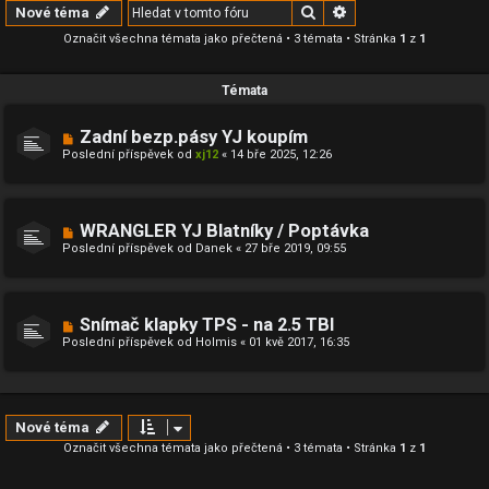
Hledat
Pokročilé hledání
Nové téma
Označit všechna témata jako přečtená
• 3 témata • Stránka
1
z
1
Témata
Zadní bezp.pásy YJ koupím
Poslední příspěvek od
xj12
«
14 bře 2025, 12:26
WRANGLER YJ Blatníky / Poptávka
Poslední příspěvek od
Danek
«
27 bře 2019, 09:55
Snímač klapky TPS - na 2.5 TBI
Poslední příspěvek od
Holmis
«
01 kvě 2017, 16:35
Nové téma
Označit všechna témata jako přečtená
• 3 témata • Stránka
1
z
1