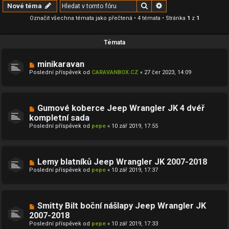
Hledat
Pokročilé hledání
Nové téma
Označit všechna témata jako přečtená
• 4 témata • Stránka
1
z
1
Témata
minikaravan
Poslední příspěvek od
CARAVANBOX.CZ
«
27 čer 2023, 14:09
Gumové koberce Jeep Wrangler JK 4 dvéř
kompletní sada
Poslední příspěvek od
pepe
«
10 zář 2019, 17:55
Lemy blatníků Jeep Wrangler JK 2007-2018
Poslední příspěvek od
pepe
«
10 zář 2019, 17:37
Smitty Bilt boční nášlapy Jeep Wrangler JK
2007-2018
Poslední příspěvek od
pepe
«
10 zář 2019, 17:33