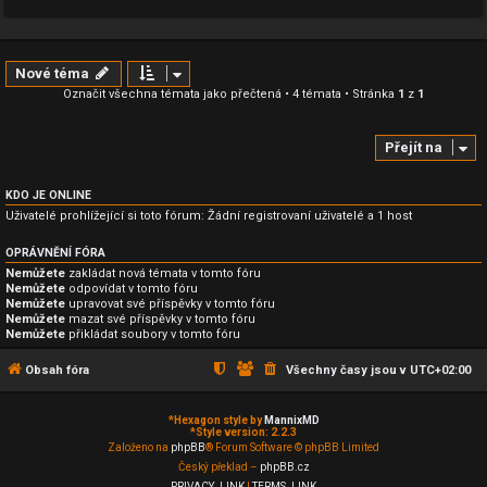
Nové téma
Označit všechna témata jako přečtená
• 4 témata • Stránka
1
z
1
Přejít na
KDO JE ONLINE
Uživatelé prohlížející si toto fórum: Žádní registrovaní uživatelé a 1 host
OPRÁVNĚNÍ FÓRA
Nemůžete
zakládat nová témata v tomto fóru
Nemůžete
odpovídat v tomto fóru
Nemůžete
upravovat své příspěvky v tomto fóru
Nemůžete
mazat své příspěvky v tomto fóru
Nemůžete
přikládat soubory v tomto fóru
Obsah fóra
Všechny časy jsou v
UTC+02:00
*
Hexagon style by
MannixMD
*
Style version: 2.2.3
Založeno na
phpBB
® Forum Software © phpBB Limited
Český překlad –
phpBB.cz
PRIVACY_LINK
|
TERMS_LINK