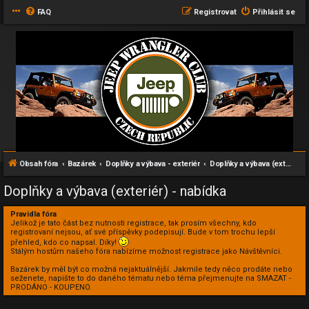
FAQ
Registrovat
Přihlásit se
Obsah fóra
Bazárek
Doplňky a výbava - exteriér
Doplňky a výbava (exteriér) - nabídka
Doplňky a výbava (exteriér) - nabídka
Pravidla fóra
Jelikož je tato část bez nutnosti registrace, tak prosím všechny, kdo
registrovaní nejsou, ať své příspěvky podepisují. Bude v tom trochu lepší
přehled, kdo co napsal. Díky!
Stálým hostům našeho fóra nabízíme možnost registrace jako Návštěvníci.
Bazárek by měl být co možná nejaktuálnější. Jakmile tedy něco prodáte nebo
seženete, napište to do daného tématu nebo téma přejmenujte na SMAZAT -
PRODÁNO - KOUPENO.