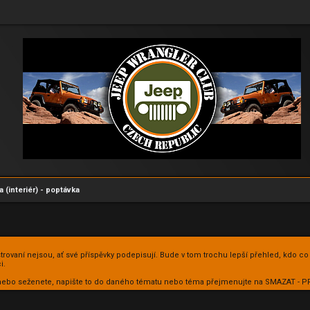
 (interiér) - poptávka
istrovaní nejsou, ať své příspěvky podepisují. Bude v tom trochu lepší přehled, kdo co
i.
te nebo seženete, napište to do daného tématu nebo téma přejmenujte na SMAZAT -