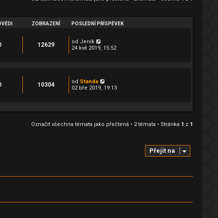
VĚDI
ZOBRAZENÍ
POSLEDNÍ PŘÍSPĚVEK
od
Jeník
0
12629
24 kvě 2019, 15:52
od
Standa
0
10304
02 bře 2019, 19:13
Označit všechna témata jako přečtená
• 2 témata • Stránka
1
z
1
Přejít na