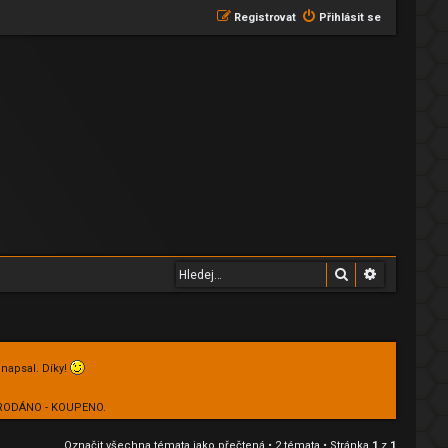
Registrovat
Přihlásit se
Hledat
Pokročilé 
 napsal. Díky!
 PRODÁNO - KOUPENO.
Označit všechna témata jako přečtená
• 2 témata • Stránka
1
z
1