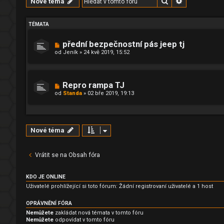
Hledat
Pokročilé hl
Nové téma
TÉMATA
přední bezpečnostní pás jeep tj
od
Jeník
»
24 kvě 2019, 15:52
Repro rampa TJ
od
Standa
»
02 bře 2019, 19:13
Nové téma
Vrátit se na Obsah fóra
KDO JE ONLINE
Uživatelé prohlížející si toto fórum: Žádní registrovaní uživatelé a 1 host
OPRÁVNĚNÍ FÓRA
Nemůžete
zakládat nová témata v tomto fóru
Nemůžete
odpovídat v tomto fóru