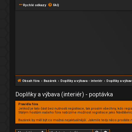
Rychlé odkazy
FAQ
Obsah fóra
Bazárek
Doplňky a výbava - interiér
Doplňky a výbava
Doplňky a výbava (interiér) - poptávka
Pravidla fóra
Jelikož je tato část bez nutnosti registrace, tak prosím všechny, kdo reg
Stálým hostům našeho fóra nabízíme možnost registrace jako Návštěvníc
Bazárek by měl být co možná nejaktuálnější. Jakmile tedy něco prodá