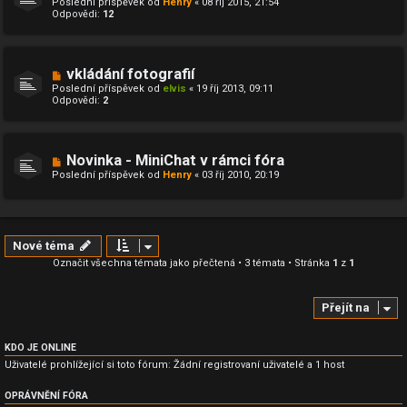
Poslední příspěvek od
Henry
«
08 říj 2015, 21:54
Odpovědi:
12
vkládání fotografií
Poslední příspěvek od
elvis
«
19 říj 2013, 09:11
Odpovědi:
2
Novinka - MiniChat v rámci fóra
Poslední příspěvek od
Henry
«
03 říj 2010, 20:19
Nové téma
Označit všechna témata jako přečtená
• 3 témata • Stránka
1
z
1
Přejít na
KDO JE ONLINE
Uživatelé prohlížející si toto fórum: Žádní registrovaní uživatelé a 1 host
OPRÁVNĚNÍ FÓRA