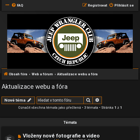
FAQ
Registrovat
Přihlásit se
Obsah fóra
Web a fórum
Aktualizace webu a fóra
Aktualizace webu a fóra
Hledat
Pokročilé hledání
Nové téma
Označit všechna témata jako přečtená
• 3 témata • Stránka
1
z
1
Témata
Vloženy nové fotografie a video