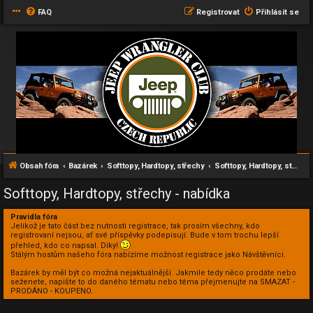
FAQ
Registrovat
Přihlásit se
Obsah fóra
Bazárek
Softtopy, Hardtopy, střechy
Softtopy, Hardtopy, střechy - nabídka
Softtopy, Hardtopy, střechy - nabídka
Pravidla fóra
Jelikož je tato část bez nutnosti registrace, tak prosím všechny, kdo
registrovaní nejsou, ať své příspěvky podepisují. Bude v tom trochu lepší
přehled, kdo co napsal. Díky!
Stálým hostům našeho fóra nabízíme možnost registrace jako Návštěvníci.
Bazárek by měl být co možná nejaktuálnější. Jakmile tedy něco prodáte nebo
seženete, napište to do daného tématu nebo téma přejmenujte na SMAZAT -
PRODÁNO - KOUPENO.