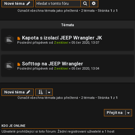
Hledat
Pokročilé hledání
Nové téma
Označit všechna témata jako přečtená
• 2 témata • Stránka
1
z
1
Témata
Kapota s izolací JEEP Wrangler JK
Poslední příspěvek od
Zenklovi
«
05 čer 2020, 13:07
Softtop na JEEP Wrangler
Poslední příspěvek od
Zenklovi
«
05 čer 2020, 13:04
Nové téma
Označit všechna témata jako přečtená
• 2 témata • Stránka
1
z
1
Přejít na
KDO JE ONLINE
Uživatelé prohlížející si toto fórum: Žádní registrovaní uživatelé a 1 host