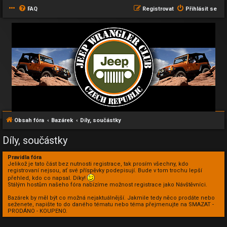
FAQ
Registrovat
Přihlásit se
Obsah fóra
Bazárek
Díly, součástky
Díly, součástky
Pravidla fóra
Jelikož je tato část bez nutnosti registrace, tak prosím všechny, kdo
registrovaní nejsou, ať své příspěvky podepisují. Bude v tom trochu lepší
přehled, kdo co napsal. Díky!
Stálým hostům našeho fóra nabízíme možnost registrace jako Návštěvníci.
Bazárek by měl být co možná nejaktuálnější. Jakmile tedy něco prodáte nebo
seženete, napište to do daného tématu nebo téma přejmenujte na SMAZAT -
PRODÁNO - KOUPENO.