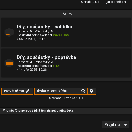
Označit subfóra jako přečtená
Fórum
Díly, součástky - nabídka
Témata:
5
| Příspěvky:
5
Poslední příspěvek od
Pavel Dos
« 06 lis 2023, 18:47
Díly, součástky - poptávka
Témata:
3
| Příspěvky:
3
Poslední příspěvek od
xj12
« 14 bře 2025, 12:26
Hledat
Pokročilé hledání
Nové téma
0 témat • Stránka
1
z
1
V tomto fóru nejsou žádná témata nebo příspěvky.
Přejít na