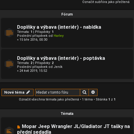
Označit subfóra jako přečtená
Fórum
Doplňky a výbava (interiér) - nabídka
Témata:
1
| Příspěvky:
1
Poslední příspěvek od
Harley
« 15 bře 2016, 00:30
Doplňky a výbava (interiér) - poptávka
Témata:
2
| Příspěvky:
2
Poslední příspěvek od
Jeník
« 24 kvě 2019, 15:52
Hledat
Pokročilé hledání
Nové téma
Označit všechna témata jako přečtená
• 1 téma • Stránka
1
z
1
Témata
Mopar Jeep Wrangler JL/Gladiator JT tašky na
přední sedadla