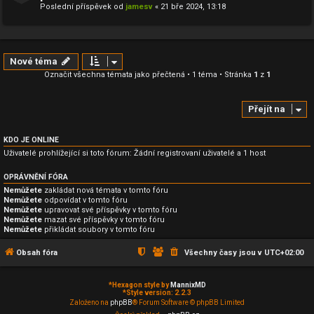
Poslední příspěvek od
jamesv
«
21 bře 2024, 13:18
Nové téma
Označit všechna témata jako přečtená
• 1 téma • Stránka
1
z
1
Přejít na
KDO JE ONLINE
Uživatelé prohlížející si toto fórum: Žádní registrovaní uživatelé a 1 host
OPRÁVNĚNÍ FÓRA
Nemůžete
zakládat nová témata v tomto fóru
Nemůžete
odpovídat v tomto fóru
Nemůžete
upravovat své příspěvky v tomto fóru
Nemůžete
mazat své příspěvky v tomto fóru
Nemůžete
přikládat soubory v tomto fóru
Obsah fóra
Všechny časy jsou v
UTC+02:00
*
Hexagon style by
MannixMD
*
Style version: 2.2.3
Založeno na
phpBB
® Forum Software © phpBB Limited