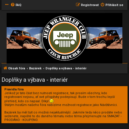
FAQ
Registrovat
Přihlásit se
Obsah fóra
Bazárek
Doplňky a výbava - interiér
Doplňky a výbava - interiér
Pravidla fóra
Jelikož je tato část bez nutnosti registrace, tak prosím všechny, kdo
registrovaní nejsou, ať své příspěvky podepisují. Bude v tom trochu lepší
přehled, kdo co napsal. Díky!
Stálým hostům našeho fóra nabízíme možnost registrace jako Návštěvníci.
Bazárek by měl být co možná nejaktuálnější. Jakmile tedy něco prodáte nebo
seženete, napište to do daného tématu nebo téma přejmenujte na SMAZAT -
PRODÁNO - KOUPENO.