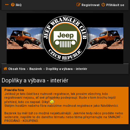
FAQ
Registrovat
Přihlásit se
Obsah fóra
Bazárek
Doplňky a výbava - interiér
Doplňky a výbava - interiér
Pravidla fóra
Jelikož je tato část bez nutnosti registrace, tak prosím všechny, kdo
registrovaní nejsou, ať své příspěvky podepisují. Bude v tom trochu lepší
přehled, kdo co napsal. Díky!
Stálým hostům našeho fóra nabízíme možnost registrace jako Návštěvníci.
Bazárek by měl být co možná nejaktuálnější. Jakmile tedy něco prodáte nebo
seženete, napište to do daného tématu nebo téma přejmenujte na SMAZAT -
PRODÁNO - KOUPENO.