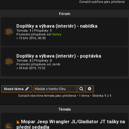
Označit subfóra jako přečtená
Fórum
Doplňky a výbava (interiér) - nabídka
Témata:
1
| Příspěvky:
1
Poslední příspěvek od
Harley
« 15 bře 2016, 00:30
Doplňky a výbava (interiér) - poptávka
Témata:
2
| Příspěvky:
2
Poslední příspěvek od
Jeník
« 24 kvě 2019, 15:52
Hledat
Pokročilé hledání
Nové téma
Označit všechna témata jako přečtená
• 1 téma • Stránka
1
z
1
Témata
Mopar Jeep Wrangler JL/Gladiator JT tašky na
přední sedadla