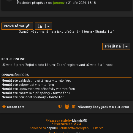
Poslední příspěvek od
jamesv
«
21 bře 2024, 13:18
Nové téma
Označit všechna témata jako přečtená
• 1 téma • Stránka
1
z
1
Přejít na
KDO JE ONLINE
Uživatelé prohlížející si toto fórum: Žádní registrovaní uživatelé a 1 host
OPRÁVNĚNÍ FÓRA
Nemůžete
zakládat nová témata v tomto fóru
Nemůžete
odpovídat v tomto fóru
Nemůžete
upravovat své příspěvky v tomto fóru
Nemůžete
mazat své příspěvky v tomto fóru
Nemůžete
přikládat soubory v tomto fóru
Obsah fóra
Všechny časy jsou v
UTC+02:00
*
Hexagon style by
MannixMD
*
Style version: 2.2.3
Založeno na
phpBB
® Forum Software © phpBB Limited