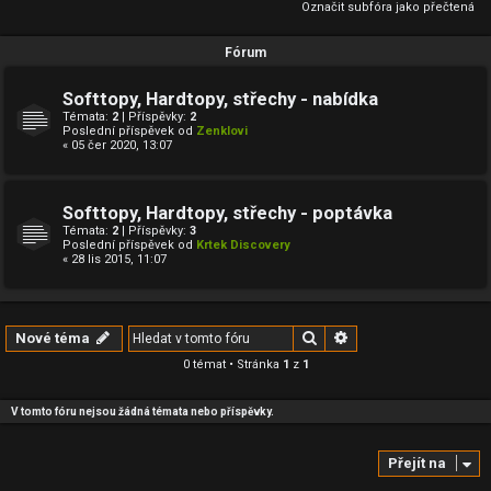
Označit subfóra jako přečtená
Fórum
Softtopy, Hardtopy, střechy - nabídka
Témata:
2
| Příspěvky:
2
Poslední příspěvek od
Zenklovi
« 05 čer 2020, 13:07
Softtopy, Hardtopy, střechy - poptávka
Témata:
2
| Příspěvky:
3
Poslední příspěvek od
Krtek Discovery
« 28 lis 2015, 11:07
Hledat
Pokročilé hledání
Nové téma
0 témat • Stránka
1
z
1
V tomto fóru nejsou žádná témata nebo příspěvky.
Přejít na