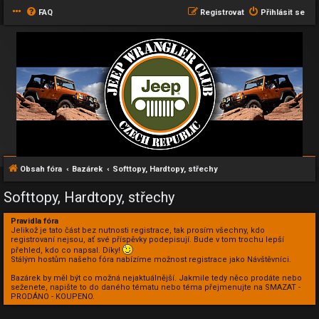
FAQ
Registrovat
Přihlásit se
Obsah fóra
Bazárek
Softtopy, Hardtopy, střechy
Softtopy, Hardtopy, střechy
Pravidla fóra
Jelikož je tato část bez nutnosti registrace, tak prosím všechny, kdo
registrovaní nejsou, ať své příspěvky podepisují. Bude v tom trochu lepší
přehled, kdo co napsal. Díky!
Stálým hostům našeho fóra nabízíme možnost registrace jako Návštěvníci.
Bazárek by měl být co možná nejaktuálnější. Jakmile tedy něco prodáte nebo
seženete, napište to do daného tématu nebo téma přejmenujte na SMAZAT -
PRODÁNO - KOUPENO.