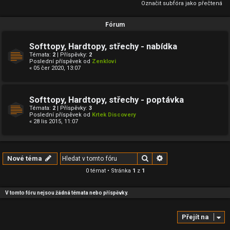
Označit subfóra jako přečtená
Fórum
Softtopy, Hardtopy, střechy - nabídka
Témata:
2
| Příspěvky:
2
Poslední příspěvek od
Zenklovi
« 05 čer 2020, 13:07
Softtopy, Hardtopy, střechy - poptávka
Témata:
2
| Příspěvky:
3
Poslední příspěvek od
Krtek Discovery
« 28 lis 2015, 11:07
Hledat
Pokročilé hledání
Nové téma
0 témat • Stránka
1
z
1
V tomto fóru nejsou žádná témata nebo příspěvky.
Přejít na