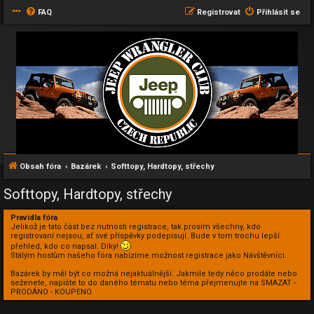
FAQ
Registrovat
Přihlásit se
Obsah fóra
Bazárek
Softtopy, Hardtopy, střechy
Softtopy, Hardtopy, střechy
Pravidla fóra
Jelikož je tato část bez nutnosti registrace, tak prosím všechny, kdo
registrovaní nejsou, ať své příspěvky podepisují. Bude v tom trochu lepší
přehled, kdo co napsal. Díky!
Stálým hostům našeho fóra nabízíme možnost registrace jako Návštěvníci.
Bazárek by měl být co možná nejaktuálnější. Jakmile tedy něco prodáte nebo
seženete, napište to do daného tématu nebo téma přejmenujte na SMAZAT -
PRODÁNO - KOUPENO.