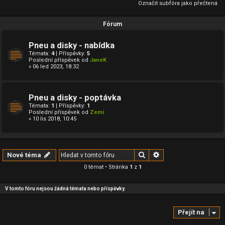
Označit subfóra jako přečtená
Fórum
Pneu a disky - nabídka
Témata:
4
| Příspěvky:
5
Poslední příspěvek od
JaneK
« 06 led 2023, 18:32
Pneu a disky - poptávka
Témata:
1
| Příspěvky:
1
Poslední příspěvek od
Zemi
« 10 lis 2018, 10:45
Hledat
Pokročilé hledání
Nové téma
0 témat • Stránka
1
z
1
V tomto fóru nejsou žádná témata nebo příspěvky.
Přejít na