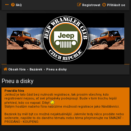
FAQ
Registrovat
Přihlásit se
Obsah fóra
Bazárek
Pneu a disky
Pneu a disky
Pravidla fóra
Jelikož je tato část bez nutnosti registrace, tak prosím všechny, kdo
registrovaní nejsou, ať své příspěvky podepisují. Bude v tom trochu lepší
přehled, kdo co napsal. Díky!
Stálým hostům našeho fóra nabízíme možnost registrace jako Návštěvníci.
Bazárek by měl být co možná nejaktuálnější. Jakmile tedy něco prodáte nebo
seženete, napište to do daného tématu nebo téma přejmenujte na SMAZAT -
PRODÁNO - KOUPENO.