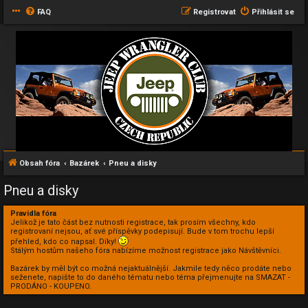
FAQ
Registrovat
Přihlásit se
Obsah fóra
Bazárek
Pneu a disky
Pneu a disky
Pravidla fóra
Jelikož je tato část bez nutnosti registrace, tak prosím všechny, kdo
registrovaní nejsou, ať své příspěvky podepisují. Bude v tom trochu lepší
přehled, kdo co napsal. Díky!
Stálým hostům našeho fóra nabízíme možnost registrace jako Návštěvníci.
Bazárek by měl být co možná nejaktuálnější. Jakmile tedy něco prodáte nebo
seženete, napište to do daného tématu nebo téma přejmenujte na SMAZAT -
PRODÁNO - KOUPENO.