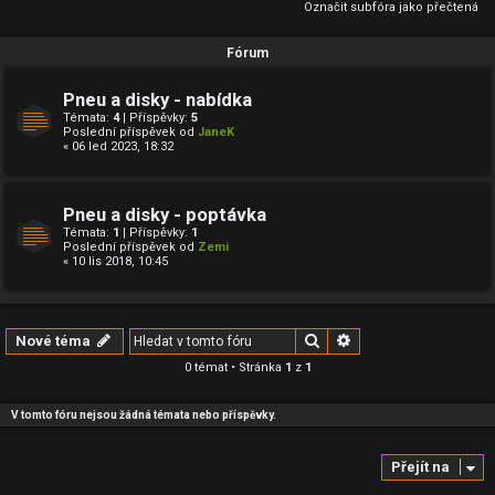
Označit subfóra jako přečtená
Fórum
Pneu a disky - nabídka
Témata:
4
| Příspěvky:
5
Poslední příspěvek od
JaneK
« 06 led 2023, 18:32
Pneu a disky - poptávka
Témata:
1
| Příspěvky:
1
Poslední příspěvek od
Zemi
« 10 lis 2018, 10:45
Hledat
Pokročilé hledání
Nové téma
0 témat • Stránka
1
z
1
V tomto fóru nejsou žádná témata nebo příspěvky.
Přejít na