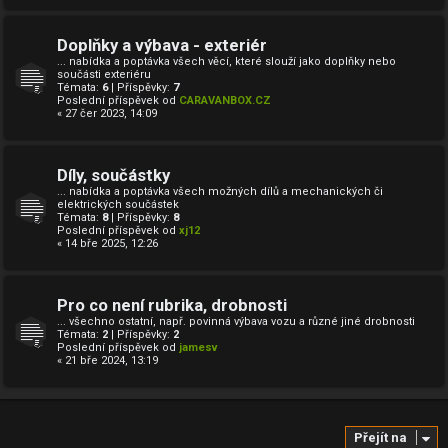
Doplňky a výbava - exteriér
... nabídka a poptávka všech věcí, které slouží jako doplňky nebo
součásti exteriéru
Témata:
6
| Příspěvky:
7
Poslední příspěvek od
CARAVANBOX.CZ
« 27 čer 2023, 14:09
Díly, součástky
... nabídka a poptávka všech možných dílů a mechanických či
elektrických součástek
Témata:
8
| Příspěvky:
8
Poslední příspěvek od
xj12
« 14 bře 2025, 12:26
Pro co není rubrika, drobnosti
... všechno ostatní, např. povinná výbava vozu a různé jiné drobnosti
Témata:
2
| Příspěvky:
2
Poslední příspěvek od
jamesv
« 21 bře 2024, 13:19
Přejít na