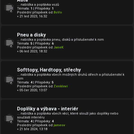
... nabídka a poptávka vozů
Témata:
1
| Příspěvky:
1
Poslední příspěvek od
BoVo
« 21 led 2023, 16:32
Pneu a disky
... nabídka a poptávka pneu, disků a příslušenství k nim
Témata:
5
| Příspěvky:
6
Poslední příspěvek od
JaneK
« 06 led 2023, 18:32
Softtopy, Hardtopy, střechy
... nabídka a poptávka všech možných druhů střech a příslušenství k
nim
Témata:
4
| Příspěvky:
5
Poslední příspěvek od
Zenklovi
« 05 čer 2020, 13:07
Doplňky a výbava - interiér
... nabídka a poptávka všech věcí, které slouží jako doplňky nebo
součásti interiéru
Témata:
4
| Příspěvky:
4
Poslední příspěvek od
jamesv
« 21 bře 2024, 13:18