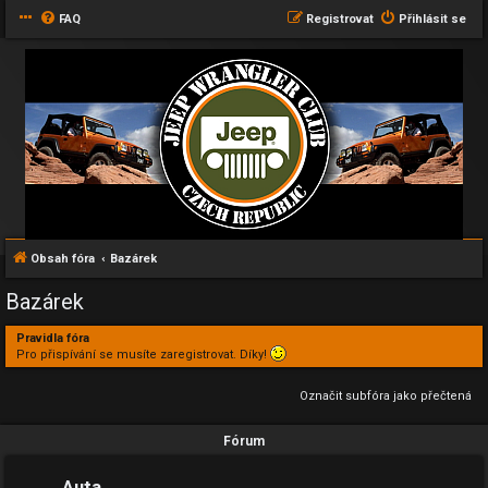
FAQ
Registrovat
Přihlásit se
Obsah fóra
Bazárek
Bazárek
Pravidla fóra
Pro přispívání se musíte zaregistrovat. Díky!
Označit subfóra jako přečtená
Fórum
Auta