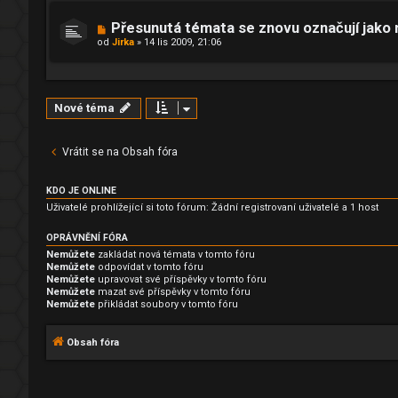
Přesunutá témata se znovu označují jako
od
Jirka
»
14 lis 2009, 21:06
Nové téma
Vrátit se na Obsah fóra
KDO JE ONLINE
Uživatelé prohlížející si toto fórum: Žádní registrovaní uživatelé a 1 host
OPRÁVNĚNÍ FÓRA
Nemůžete
zakládat nová témata v tomto fóru
Nemůžete
odpovídat v tomto fóru
Nemůžete
upravovat své příspěvky v tomto fóru
Nemůžete
mazat své příspěvky v tomto fóru
Nemůžete
přikládat soubory v tomto fóru
Obsah fóra