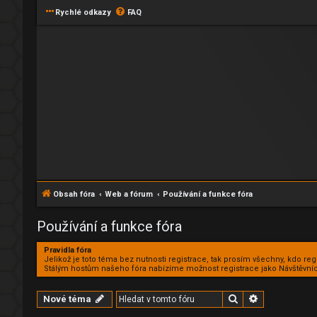
Rychlé odkazy
FAQ
Obsah fóra
Web a fórum
Používání a funkce fóra
Používání a funkce fóra
Pravidla fóra
Jelikož je toto téma bez nutnosti registrace, tak prosím všechny, kdo reg
Stálým hostům našeho fóra nabízíme možnost registrace jako Návštěvníc
Hledat
Pokročilé hl
Nové téma