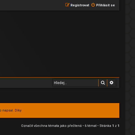
Registrovat
Přihlásit se
Hledat
Pokročilé 
o napsal. Díky
Označit všechna témata jako přečtená
• 6 témat • Stránka
1
z
1