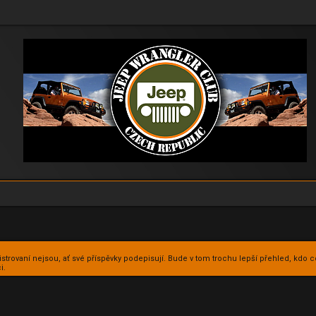
istrovaní nejsou, ať své příspěvky podepisují. Bude v tom trochu lepší přehled, kdo c
i.
edání