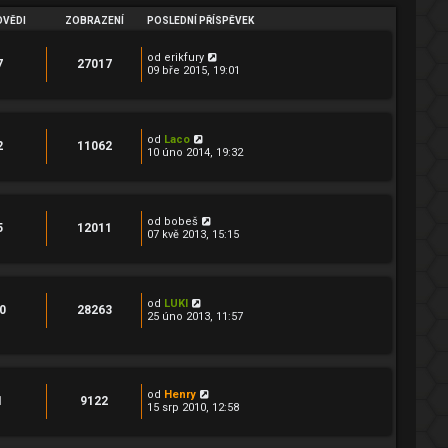
VĚDI
ZOBRAZENÍ
POSLEDNÍ PŘÍSPĚVEK
od
erikfury
7
27017
09 bře 2015, 19:01
od
Laco
2
11062
10 úno 2014, 19:32
od
bobeš
5
12011
07 kvě 2013, 15:15
od
LUKI
0
28263
25 úno 2013, 11:57
od
Henry
1
9122
15 srp 2010, 12:58