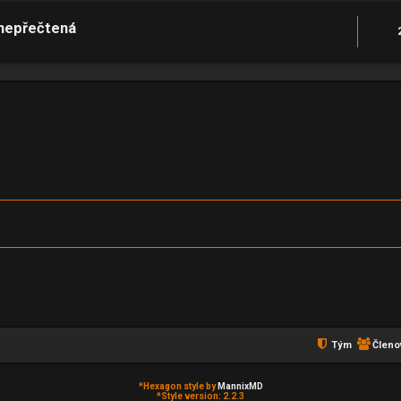
 nepřečtená
Tým
Členo
*
Hexagon style by
MannixMD
*
Style version: 2.2.3