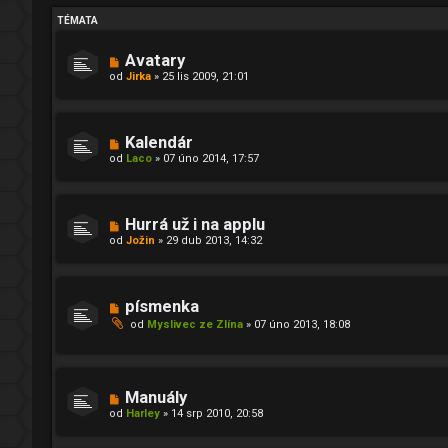
TÉMATA
Avatary
od
Jirka
»
25 lis 2009, 21:01
Kalendár
od
Laco
»
07 úno 2014, 17:57
Hurrá už i na applu
od
Jožin
»
29 dub 2013, 14:32
písmenka
od
Myslivec ze Zlína
»
07 úno 2013, 18:08
Manuály
od
Harley
»
14 srp 2010, 20:58