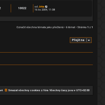
od
Jirka
2
10022
16 lis 2009, 11:08
Označit všechna témata jako přečtená
• 6 témat • Stránka
1
z
1
Přejít na
vé
Smazat všechny cookies z fóra
Všechny časy jsou v
UTC+02:00