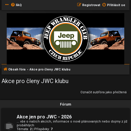
FAQ
Registrovat
Přihlásit se
Obsah fóra
Akce pro členy JWC klubu
Akce pro členy JWC klubu
Označit subfóra jako přečtená
Fórum
Akce jen pro JWC - 2026
... vše o našich akcích, informace o nově plánovaných nebo dojmy z již
proběhlých
Témata:
2
| Příspěvky:
7