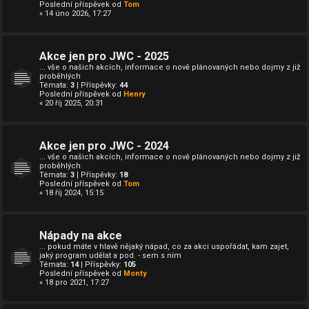
Poslední příspěvek od
Tom
« 14 úno 2026, 17:27
Akce jen pro JWC - 2025
... vše o našich akcích, informace o nově plánovaných nebo dojmy z již
proběhlých
Témata:
3
| Příspěvky:
44
Poslední příspěvek od
Henry
« 20 říj 2025, 20:31
Akce jen pro JWC - 2024
... vše o našich akcích, informace o nově plánovaných nebo dojmy z již
proběhlých
Témata:
3
| Příspěvky:
18
Poslední příspěvek od
Tom
« 18 říj 2024, 15:15
Nápady na akce
... pokud máte v hlavě nějaký nápad, co za akci uspořádat, kam zajet,
jaký program udělat a pod. - sem s ním
Témata:
14
| Příspěvky:
105
Poslední příspěvek od
Monty
« 18 pro 2021, 17:27