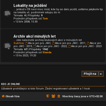
Lokality na ježdění
... jelikož v ČR není moc míst, kde by se dalo jezdit, uvítáme jakýkoliv tip
na lokalitu vč. podmínek vstupu do ní
Témata:
4
| Příspěvky:
9
Poslední příspěvek od
Tom
« 13 bře 2008, 15:30
Archív akcí minulých let
... zde naleznete archívy klubových akcí z minulých let
Subfóra:
Akce jen pro JWC
,
Akce jen pro JWC - 2011
,
Akce jen
pro JWC - 2019
,
Akce jen pro JWC - 2022
,
Akce jen pro JWC - 2023
Témata:
67
| Příspěvky:
1942
Poslední příspěvek od
Standa
« 13 lis 2023, 19:20
Přejít na
KDO JE ONLINE
Uživatelé prohlížející si toto fórum: Žádní registrovaní uživatelé a 1 host
Obsah fóra
Všechny časy jsou v
UTC+02:00