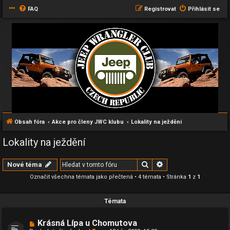
FAQ
Registrovat
Přihlásit se
Obsah fóra
Akce pro členy JWC klubu
Lokality na ježdění
Lokality na ježdění
Hledat
Pokročilé hledání
Nové téma
Označit všechna témata jako přečtená
• 4 témata • Stránka
1
z
1
Témata
Krásná Lípa u Chomutova