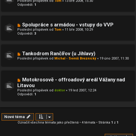
Poslední příspěvek od
Tom
«
13 bře 2008, 15:30
Odpovědi:
1
Spolupráce s armádou - vstupy do VVP
Poslední příspěvek od
Tom
«
11 bře 2008, 10:29
Odpovědi:
3
Tankodrom Rančířov (u Jihlavy)
Poslední příspěvek od
Michal - Semiš Breznický
«
19 úno 2007, 11:30
Motokrosově - offroadový areál Vážany nad
Litavou
Poslední příspěvek od
doktor
«
19 led 2007, 12:24
Odpovědi:
1
Nové téma
Označit všechna témata jako přečtená
• 4 témata • Stránka
1
z
1