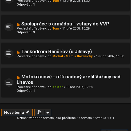
Poslední příspěvek od
Tom
«
13 bře 2008, 15:30
Odpovědi:
1
Spolupráce s armádou - vstupy do VVP
Poslední příspěvek od
Tom
«
11 bře 2008, 10:29
Odpovědi:
3
Tankodrom Rančířov (u Jihlavy)
Poslední příspěvek od
Michal - Semiš Breznický
«
19 úno 2007, 11:30
Motokrosově - offroadový areál Vážany nad
Litavou
Poslední příspěvek od
doktor
«
19 led 2007, 12:24
Odpovědi:
1
Nové téma
Označit všechna témata jako přečtená
• 4 témata • Stránka
1
z
1