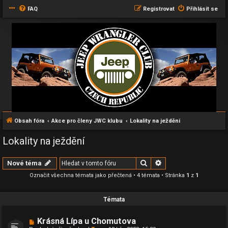
FAQ
Registrovat
Přihlásit se
Obsah fóra
Akce pro členy JWC klubu
Lokality na ježdění
Lokality na ježdění
Hledat
Pokročilé hledání
Nové téma
Označit všechna témata jako přečtená
• 4 témata • Stránka
1
z
1
Témata
Krásná Lípa u Chomutova