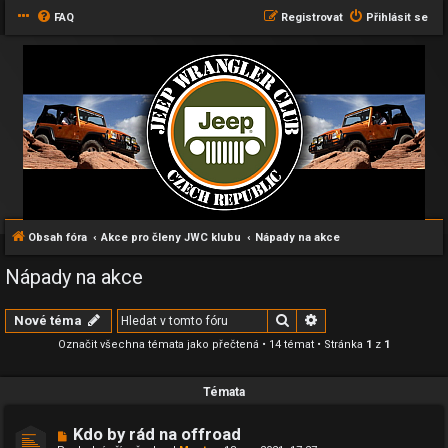
FAQ
Registrovat
Přihlásit se
Obsah fóra
Akce pro členy JWC klubu
Nápady na akce
Nápady na akce
Hledat
Pokročilé hledání
Nové téma
Označit všechna témata jako přečtená
• 14 témat • Stránka
1
z
1
Témata
Kdo by rád na offroad