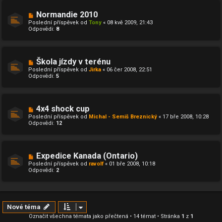
Normandie 2010
Poslední příspěvek od
Tony
«
08 kvě 2009, 21:43
Odpovědi:
8
Škola jízdy v terénu
Poslední příspěvek od
Jirka
«
06 čer 2008, 22:51
Odpovědi:
5
4x4 shock cup
Poslední příspěvek od
Michal - Semiš Breznický
«
17 bře 2008, 10:28
Odpovědi:
12
Expedice Kanada (Ontario)
Poslední příspěvek od
ravolf
«
01 bře 2008, 10:18
Odpovědi:
2
Nové téma
Označit všechna témata jako přečtená
• 14 témat • Stránka
1
z
1