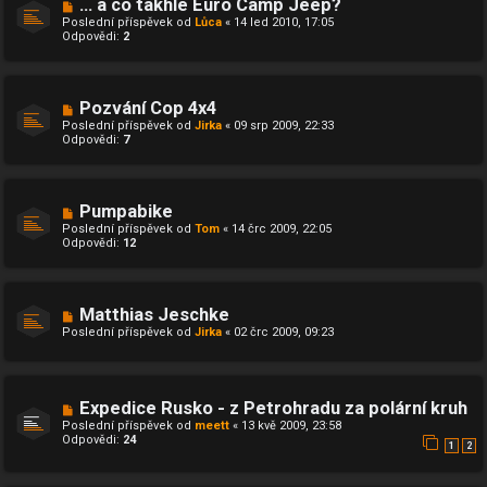
... a co takhle Euro Camp Jeep?
Poslední příspěvek od
Lůca
«
14 led 2010, 17:05
Odpovědi:
2
Pozvání Cop 4x4
Poslední příspěvek od
Jirka
«
09 srp 2009, 22:33
Odpovědi:
7
Pumpabike
Poslední příspěvek od
Tom
«
14 črc 2009, 22:05
Odpovědi:
12
Matthias Jeschke
Poslední příspěvek od
Jirka
«
02 črc 2009, 09:23
Expedice Rusko - z Petrohradu za polární kruh
Poslední příspěvek od
meett
«
13 kvě 2009, 23:58
Odpovědi:
24
1
2