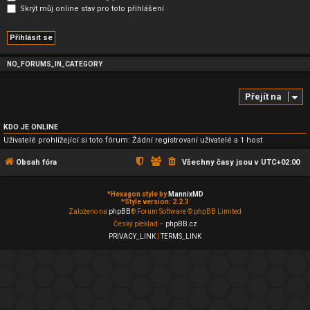
Skrýt můj online stav pro toto přihlášení
NO_FORUMS_IN_CATEGORY
Přejít na
KDO JE ONLINE
Uživatelé prohlížející si toto fórum: Žádní registrovaní uživatelé a 1 host
Obsah fóra
Všechny časy jsou v
UTC+02:00
*
Hexagon style by
MannixMD
*
Style version: 2.2.3
Založeno na
phpBB
® Forum Software © phpBB Limited
Český překlad –
phpBB.cz
PRIVACY_LINK
|
TERMS_LINK