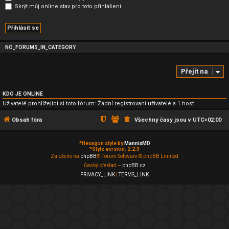
Skrýt můj online stav pro toto přihlášení
NO_FORUMS_IN_CATEGORY
Přejít na
KDO JE ONLINE
Uživatelé prohlížející si toto fórum: Žádní registrovaní uživatelé a 1 host
Obsah fóra
Všechny časy jsou v
UTC+02:00
*
Hexagon style by
MannixMD
*
Style version: 2.2.3
Založeno na
phpBB
® Forum Software © phpBB Limited
Český překlad –
phpBB.cz
PRIVACY_LINK
|
TERMS_LINK