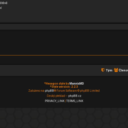
štěvě
ní
Tým
Členo
*
Hexagon style by
MannixMD
*
Style version: 2.2.3
Založeno na
phpBB
® Forum Software © phpBB Limited
Český překlad –
phpBB.cz
PRIVACY_LINK
|
TERMS_LINK