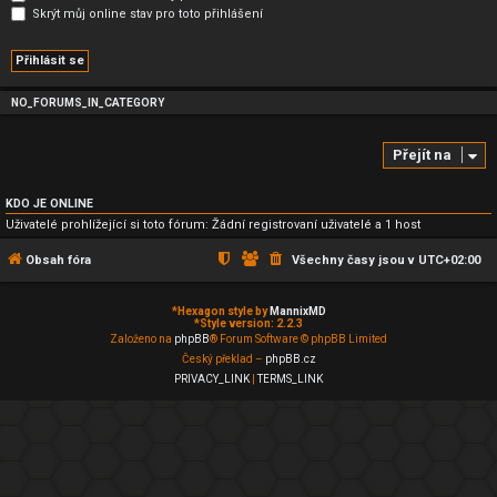
Skrýt můj online stav pro toto přihlášení
NO_FORUMS_IN_CATEGORY
Přejít na
KDO JE ONLINE
Uživatelé prohlížející si toto fórum: Žádní registrovaní uživatelé a 1 host
Obsah fóra
Všechny časy jsou v
UTC+02:00
*
Hexagon style by
MannixMD
*
Style version: 2.2.3
Založeno na
phpBB
® Forum Software © phpBB Limited
Český překlad –
phpBB.cz
PRIVACY_LINK
|
TERMS_LINK