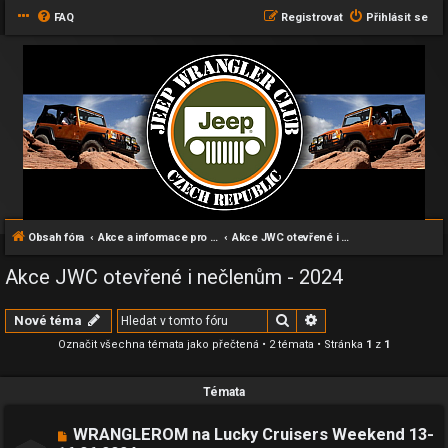
FAQ
Registrovat
Přihlásit se
Obsah fóra
Akce a informace pro všechny příznivce Wranglerů
Akce JWC otevřené i nečlenům - 2024
Akce JWC otevřené i nečlenům - 2024
Hledat
Pokročilé hledání
Nové téma
Označit všechna témata jako přečtená
• 2 témata • Stránka
1
z
1
Témata
WRANGLEROM na Lucky Cruisers Weekend 13-