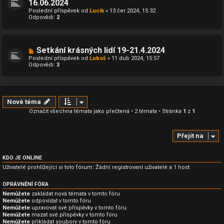
16.06.2024
Poslední příspěvek od
Lucík
«
13 čer 2024, 15:32
Odpovědi:
2
Setkání krásných lidí 19-21.4.2024
Poslední příspěvek od
Luboš
«
11 dub 2024, 15:57
Odpovědi:
3
Nové téma
Označit všechna témata jako přečtená
• 2 témata • Stránka
1
z
1
Přejít na
KDO JE ONLINE
Uživatelé prohlížející si toto fórum: Žádní registrovaní uživatelé a 1 host
OPRÁVNĚNÍ FÓRA
Nemůžete
zakládat nová témata v tomto fóru
Nemůžete
odpovídat v tomto fóru
Nemůžete
upravovat své příspěvky v tomto fóru
Nemůžete
mazat své příspěvky v tomto fóru
Nemůžete
přikládat soubory v tomto fóru