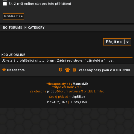
Skrýt můj online stav pro toto přihlášení
NO_FORUMS_IN_CATEGORY
Přejít na
KDO JE ONLINE
Uživatelé prohlížející si toto fórum: Žádní registrovaní uživatelé a 1 host
Obsah fóra
Všechny časy jsou v
UTC+02:00
*
Hexagon style by
MannixMD
*
Style version: 2.2.3
Založeno na
phpBB
® Forum Software © phpBB Limited
Český překlad –
phpBB.cz
PRIVACY_LINK
|
TERMS_LINK