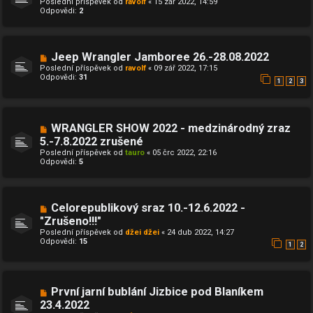
Poslední příspěvek od
ravolf
«
15 zář 2022, 14:59
Odpovědi:
2
Jeep Wrangler Jamboree 26.-28.08.2022
Poslední příspěvek od
ravolf
«
09 zář 2022, 17:15
Odpovědi:
31
1
2
3
WRANGLER SHOW 2022 - medzinárodný zraz
5.-7.8.2022 zrušené
Poslední příspěvek od
tauro
«
05 črc 2022, 22:16
Odpovědi:
5
Celorepublikový sraz 10.-12.6.2022 -
"Zrušeno!!!"
Poslední příspěvek od
džei džei
«
24 dub 2022, 14:27
Odpovědi:
15
1
2
První jarní bublání Jizbice pod Blaníkem
23.4.2022