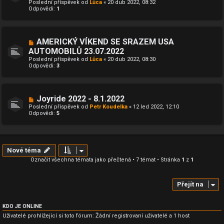
Poslední příspěvek od
Lůca
«
20 dub 2022, 08:32
Odpovědi:
1
AMERICKÝ VÍKEND SE SRAZEM USA
AUTOMOBILŮ 23.07.2022
Poslední příspěvek od
Lůca
«
20 dub 2022, 08:30
Odpovědi:
3
Joyride 2022 - 8.1.2022
Poslední příspěvek od
Petr Koudelka
«
12 led 2022, 12:10
Odpovědi:
5
Nové téma
Označit všechna témata jako přečtená
• 7 témat • Stránka
1
z
1
Přejít na
KDO JE ONLINE
Uživatelé prohlížející si toto fórum: Žádní registrovaní uživatelé a 1 host