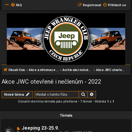
FAQ
Registrovat
Přihlásit se
Obsah fóra
Akce a informace pro všechny příznivce Wranglerů
Archív akcí minulých let
Akce JWC otevřené i nečlenům - 2022
Akce JWC otevřené i nečlenům - 2022
Hledat
Pokročilé hledání
Nové téma
Označit všechna témata jako přečtená
• 7 témat • Stránka
1
z
1
Témata
Jeeping 23-25.9.