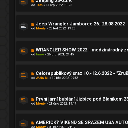
Jeeping 23-25.9.
od
Tom
»
14 srp 2022, 21:25
Jeep Wrangler Jamboree 26.-28.08.2022
od
Monty
»
28 led 2022, 19:28
WRANGLER SHOW 2022 - medzinárodný zra
od
tauro
»
26 pro 2021, 21:45
Celorepublikový sraz 10.-12.6.2022 - "Zruš
od
JANA M.
»
10 bře 2022, 09:55
První jarní bublání Jizbice pod Blaníkem 2
od
Monty
»
21 úno 2022, 19:17
AMERICKÝ VÍKEND SE SRAZEM USA AUTOM
od
Monty
»
09 bře 2022, 21:17