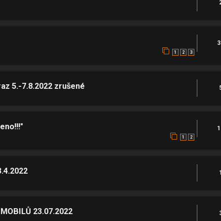
3
1
2
3
z 5.-7.8.2022 zrušené
eno!!!"
1
1
2
3.4.2022
OBILŮ 23.07.2022