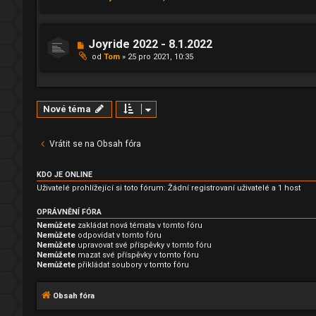
Joyride 2022 - 8.1.2022
od
Tom
»
25 pro 2021, 10:35
Nové téma
Vrátit se na Obsah fóra
KDO JE ONLINE
Uživatelé prohlížející si toto fórum: Žádní registrovaní uživatelé a 1 host
OPRÁVNĚNÍ FÓRA
Nemůžete
zakládat nová témata v tomto fóru
Nemůžete
odpovídat v tomto fóru
Nemůžete
upravovat své příspěvky v tomto fóru
Nemůžete
mazat své příspěvky v tomto fóru
Nemůžete
přikládat soubory v tomto fóru
Obsah fóra