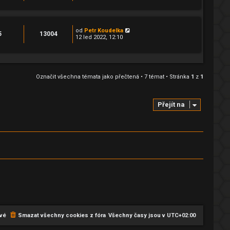
od
Petr Koudelka
5
13004
12 led 2022, 12:10
Označit všechna témata jako přečtená
• 7 témat • Stránka
1
z
1
Přejít na
vé
Smazat všechny cookies z fóra
Všechny časy jsou v
UTC+02:00