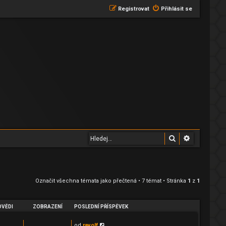
Registrovat
Přihlásit se
Hledat
Pokročilé 
Označit všechna témata jako přečtená
• 7 témat • Stránka
1
z
1
VĚDI
ZOBRAZENÍ
POSLEDNÍ PŘÍSPĚVEK
od
ravolf