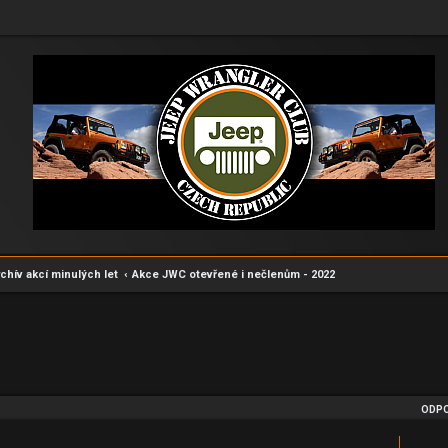
chív akcí minulých let
Akce JWC otevřené i nečlenům - 2022
edání
ODPO