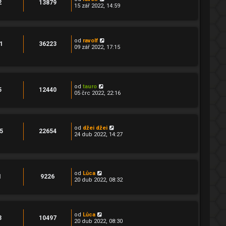
2
13879
15 zář 2022, 14:59
od
ravolf
1
36223
09 zář 2022, 17:15
od
tauro
5
12440
05 črc 2022, 22:16
od
džei džei
5
22654
24 dub 2022, 14:27
od
Lůca
1
9226
20 dub 2022, 08:32
od
Lůca
3
10497
20 dub 2022, 08:30