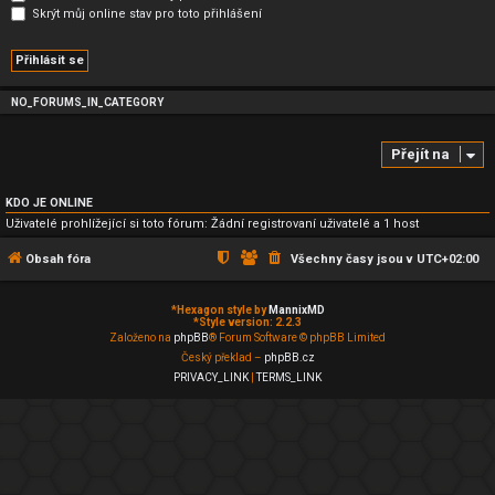
Skrýt můj online stav pro toto přihlášení
NO_FORUMS_IN_CATEGORY
Přejít na
KDO JE ONLINE
Uživatelé prohlížející si toto fórum: Žádní registrovaní uživatelé a 1 host
Obsah fóra
Všechny časy jsou v
UTC+02:00
*
Hexagon style by
MannixMD
*
Style version: 2.2.3
Založeno na
phpBB
® Forum Software © phpBB Limited
Český překlad –
phpBB.cz
PRIVACY_LINK
|
TERMS_LINK