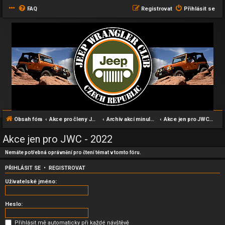
FAQ
Registrovat
Přihlásit se
Obsah fóra
Akce pro členy JWC klubu
Archív akcí minulých let
Akce jen pro JWC - 2022
Akce jen pro JWC - 2022
Nemáte potřebná oprávnění pro čtení témat v tomto fóru.
PŘIHLÁSIT SE
•
REGISTROVAT
Uživatelské jméno:
Heslo:
Přihlásit mě automaticky při každé návštěvě