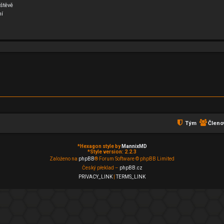
štěvě
ní
Tým
Členo
*
Hexagon style by
MannixMD
*
Style version: 2.2.3
Založeno na
phpBB
® Forum Software © phpBB Limited
Český překlad –
phpBB.cz
PRIVACY_LINK
|
TERMS_LINK