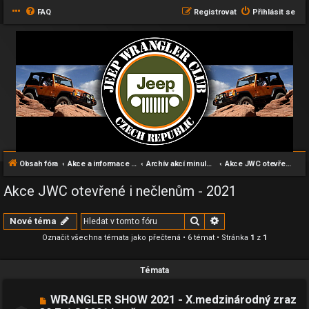
FAQ
Registrovat
Přihlásit se
Obsah fóra
Akce a informace pro všechny příznivce Wranglerů
Archív akcí minulých let
Akce JWC otevřené i nečlenům - 2021
Akce JWC otevřené i nečlenům - 2021
Hledat
Pokročilé hledání
Nové téma
Označit všechna témata jako přečtená
• 6 témat • Stránka
1
z
1
Témata
WRANGLER SHOW 2021 - X.medzinárodný zraz