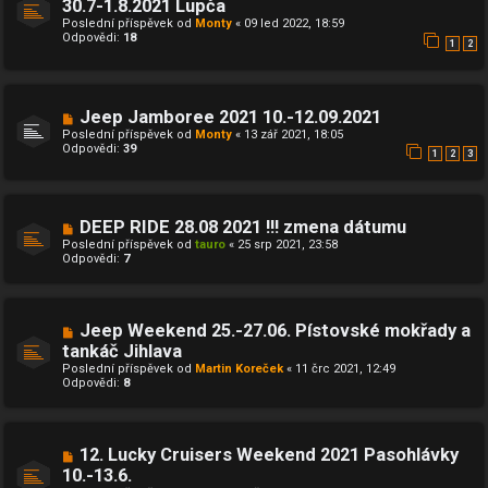
30.7-1.8.2021 Lupča
Poslední příspěvek od
Monty
«
09 led 2022, 18:59
Odpovědi:
18
1
2
Jeep Jamboree 2021 10.-12.09.2021
Poslední příspěvek od
Monty
«
13 zář 2021, 18:05
Odpovědi:
39
1
2
3
DEEP RIDE 28.08 2021 !!! zmena dátumu
Poslední příspěvek od
tauro
«
25 srp 2021, 23:58
Odpovědi:
7
Jeep Weekend 25.-27.06. Pístovské mokřady a
tankáč Jihlava
Poslední příspěvek od
Martin Koreček
«
11 črc 2021, 12:49
Odpovědi:
8
12. Lucky Cruisers Weekend 2021 Pasohlávky
10.-13.6.