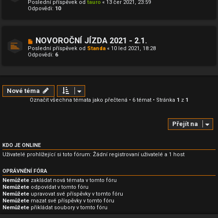
Poslední příspěvek od
tauro
«
13 čer 2021, 23:59
Odpovědi:
10
NOVOROČNÍ JÍZDA 2021 - 2.1.
Poslední příspěvek od
Standa
«
10 led 2021, 18:28
Odpovědi:
6
Nové téma
Označit všechna témata jako přečtená
• 6 témat • Stránka
1
z
1
Přejít na
KDO JE ONLINE
Uživatelé prohlížející si toto fórum: Žádní registrovaní uživatelé a 1 host
OPRÁVNĚNÍ FÓRA
Nemůžete
zakládat nová témata v tomto fóru
Nemůžete
odpovídat v tomto fóru
Nemůžete
upravovat své příspěvky v tomto fóru
Nemůžete
mazat své příspěvky v tomto fóru
Nemůžete
přikládat soubory v tomto fóru