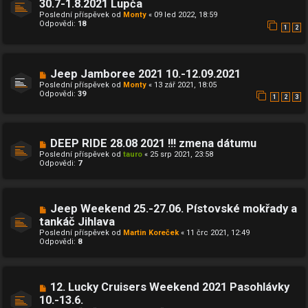
30.7-1.8.2021 Lupča
Poslední příspěvek od
Monty
«
09 led 2022, 18:59
Odpovědi:
18
1
2
Jeep Jamboree 2021 10.-12.09.2021
Poslední příspěvek od
Monty
«
13 zář 2021, 18:05
Odpovědi:
39
1
2
3
DEEP RIDE 28.08 2021 !!! zmena dátumu
Poslední příspěvek od
tauro
«
25 srp 2021, 23:58
Odpovědi:
7
Jeep Weekend 25.-27.06. Pístovské mokřady a
tankáč Jihlava
Poslední příspěvek od
Martin Koreček
«
11 črc 2021, 12:49
Odpovědi:
8
12. Lucky Cruisers Weekend 2021 Pasohlávky
10.-13.6.