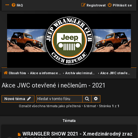
FAQ
Registrovat
Přihlásit se
Obsah fóra
Akce a informace pro všechny příznivce Wranglerů
Archív akcí minulých let
Akce JWC otevřené i nečlenům - 2021
Akce JWC otevřené i nečlenům - 2021
Hledat
Pokročilé hledání
Nové téma
Označit všechna témata jako přečtená
• 6 témat • Stránka
1
z
1
Témata
WRANGLER SHOW 2021 - X.medzinárodný zraz