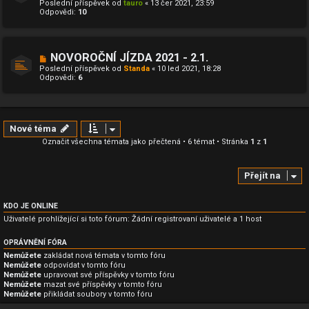
Poslední příspěvek od
tauro
«
13 čer 2021, 23:59
Odpovědi:
10
NOVOROČNÍ JÍZDA 2021 - 2.1.
Poslední příspěvek od
Standa
«
10 led 2021, 18:28
Odpovědi:
6
Nové téma
Označit všechna témata jako přečtená
• 6 témat • Stránka
1
z
1
Přejít na
KDO JE ONLINE
Uživatelé prohlížející si toto fórum: Žádní registrovaní uživatelé a 1 host
OPRÁVNĚNÍ FÓRA
Nemůžete
zakládat nová témata v tomto fóru
Nemůžete
odpovídat v tomto fóru
Nemůžete
upravovat své příspěvky v tomto fóru
Nemůžete
mazat své příspěvky v tomto fóru
Nemůžete
přikládat soubory v tomto fóru