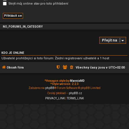
Skrýt můj online stav pro toto přihlášení
NO_FORUMS_IN_CATEGORY
Přejít na
KDO JE ONLINE
Uživatelé prohlížející si toto fórum: Žádní registrovaní uživatelé a 1 host
Obsah fóra
Všechny časy jsou v
UTC+02:00
*
Hexagon style by
MannixMD
*
Style version: 2.2.3
Založeno na
phpBB
® Forum Software © phpBB Limited
Český překlad –
phpBB.cz
PRIVACY_LINK
|
TERMS_LINK