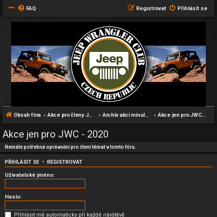
FAQ
Registrovat
Přihlásit se
Obsah fóra
Akce pro členy JWC klubu
Archív akcí minulých let
Akce jen pro JWC - 2020
Akce jen pro JWC - 2020
Nemáte potřebná oprávnění pro čtení témat v tomto fóru.
PŘIHLÁSIT SE
•
REGISTROVAT
Uživatelské jméno:
Heslo:
Přihlásit mě automaticky při každé návštěvě