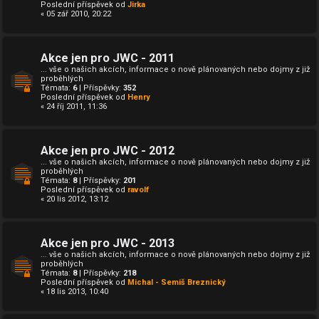
Poslední příspěvek od
Jirka
« 05 zář 2010, 20:22
Akce jen pro JWC - 2011
... vše o našich akcích, informace o nově plánovaných nebo dojmy z již
proběhlých
Témata:
6
| Příspěvky:
352
Poslední příspěvek od
Henry
« 24 říj 2011, 11:36
Akce jen pro JWC - 2012
... vše o našich akcích, informace o nově plánovaných nebo dojmy z již
proběhlých
Témata:
8
| Příspěvky:
201
Poslední příspěvek od
ravolf
« 20 lis 2012, 13:12
Akce jen pro JWC - 2013
... vše o našich akcích, informace o nově plánovaných nebo dojmy z již
proběhlých
Témata:
8
| Příspěvky:
218
Poslední příspěvek od
Michal - Semiš Breznický
« 18 lis 2013, 10:40