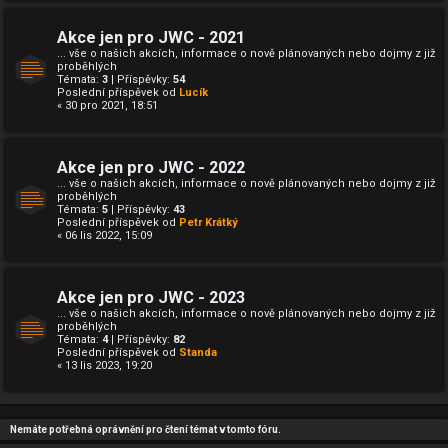
Akce jen pro JWC - 2021
... vše o našich akcích, informace o nově plánovaných nebo dojmy z již
proběhlých
Témata:
3
| Příspěvky:
54
Poslední příspěvek od
Lucík
« 30 pro 2021, 18:51
Akce jen pro JWC - 2022
... vše o našich akcích, informace o nově plánovaných nebo dojmy z již
proběhlých
Témata:
5
| Příspěvky:
43
Poslední příspěvek od
Petr Krátký
« 06 lis 2022, 15:09
Akce jen pro JWC - 2023
... vše o našich akcích, informace o nově plánovaných nebo dojmy z již
proběhlých
Témata:
4
| Příspěvky:
82
Poslední příspěvek od
Standa
« 13 lis 2023, 19:20
Nemáte potřebná oprávnění pro čtení témat v tomto fóru.