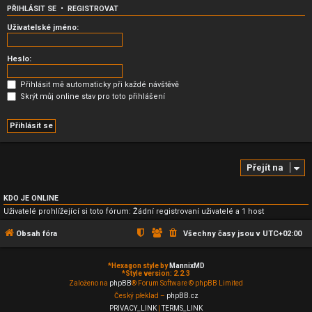
PŘIHLÁSIT SE
•
REGISTROVAT
Uživatelské jméno:
Heslo:
Přihlásit mě automaticky při každé návštěvě
Skrýt můj online stav pro toto přihlášení
Přejít na
KDO JE ONLINE
Uživatelé prohlížející si toto fórum: Žádní registrovaní uživatelé a 1 host
Obsah fóra
Všechny časy jsou v
UTC+02:00
*
Hexagon style by
MannixMD
*
Style version: 2.2.3
Založeno na
phpBB
® Forum Software © phpBB Limited
Český překlad –
phpBB.cz
PRIVACY_LINK
|
TERMS_LINK