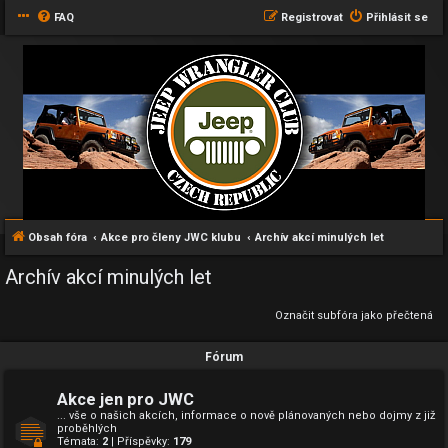
FAQ
Registrovat
Přihlásit se
Obsah fóra
Akce pro členy JWC klubu
Archív akcí minulých let
Archív akcí minulých let
Označit subfóra jako přečtená
Fórum
Akce jen pro JWC
... vše o našich akcích, informace o nově plánovaných nebo dojmy z již
proběhlých
Témata:
2
| Příspěvky:
179