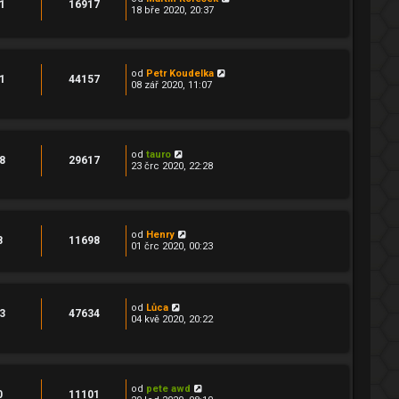
1
16917
18 bře 2020, 20:37
od
Petr Koudelka
1
44157
08 zář 2020, 11:07
od
tauro
8
29617
23 črc 2020, 22:28
od
Henry
8
11698
01 črc 2020, 00:23
od
Lůca
3
47634
04 kvě 2020, 20:22
od
pete awd
0
11101