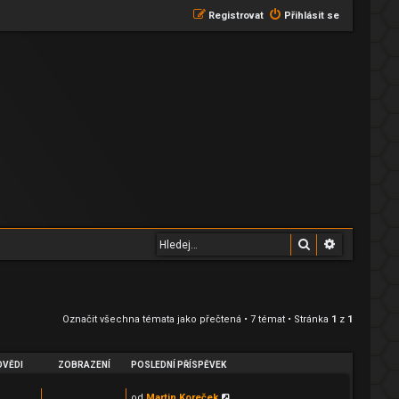
Registrovat
Přihlásit se
Hledat
Pokročilé 
Označit všechna témata jako přečtená
• 7 témat • Stránka
1
z
1
VĚDI
ZOBRAZENÍ
POSLEDNÍ PŘÍSPĚVEK
od
Martin Koreček