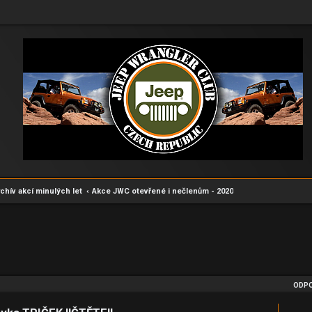
chív akcí minulých let
Akce JWC otevřené i nečlenům - 2020
edání
ODPO