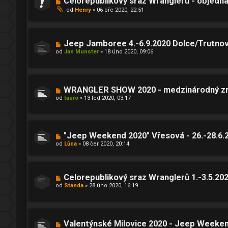
Celorepublikový sraz Wranglerů - objedn
od
Henry
»
06 bře 2020, 22:51
Jeep Jamboree 4.-6.9.2020 Dolce/Trutno
od
Jan Munster
»
18 úno 2020, 09:06
WRANGLER SHOW 2020 - medzinárodný zra
od
tauro
»
13 led 2020, 03:17
"Jeep Weekend 2020" Vřesová - 26.-28.6.
od
Lůca
»
08 čer 2020, 20:14
Celorepublikový sraz Wranglerů 1.-3.5.202
od
Standa
»
28 úno 2020, 16:19
Valentýnské Milovice 2020 - Jeep Weeke