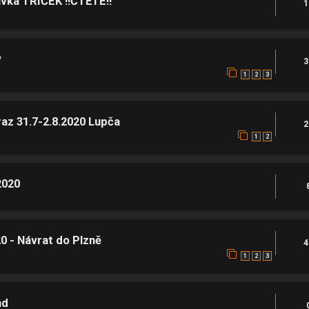
ávka TRIČEK !!ČTĚTE!!
1
v
3
1
2
3
z 31.7-2.8.2020 Lupča
2
1
2
2020
0 - Návrat do Plzně
4
1
2
3
nd