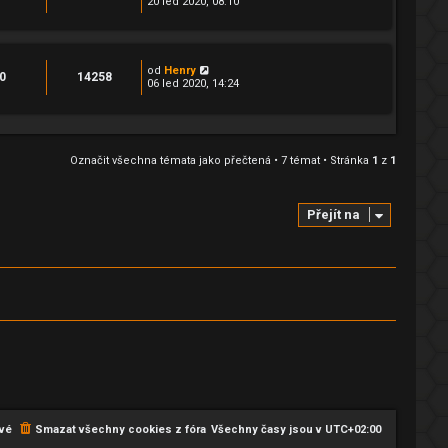
20 led 2020, 08:10
od
Henry
0
14258
06 led 2020, 14:24
Označit všechna témata jako přečtená
• 7 témat • Stránka
1
z
1
Přejít na
vé
Smazat všechny cookies z fóra
Všechny časy jsou v
UTC+02:00