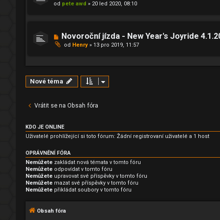
od
pete awd
»
20 led 2020, 08:10
Novoroční jízda - New Year's Joyride 4.1.2
od
Henry
»
13 pro 2019, 11:57
Nové téma
Vrátit se na Obsah fóra
KDO JE ONLINE
Uživatelé prohlížející si toto fórum: Žádní registrovaní uživatelé a 1 host
OPRÁVNĚNÍ FÓRA
Nemůžete
zakládat nová témata v tomto fóru
Nemůžete
odpovídat v tomto fóru
Nemůžete
upravovat své příspěvky v tomto fóru
Nemůžete
mazat své příspěvky v tomto fóru
Nemůžete
přikládat soubory v tomto fóru
Obsah fóra