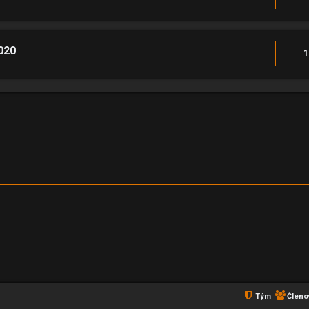
020
1
Tým
Členo