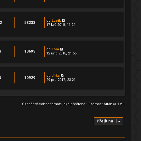
od
Lucík
2
53233
17 kvě 2018, 11:24
od
Tom
4
10693
12 úno 2018, 21:55
od
Jirka
4
10929
29 pro 2017, 23:21
Označit všechna témata jako přečtená
• 9 témat • Stránka
1
z
1
Přejít na