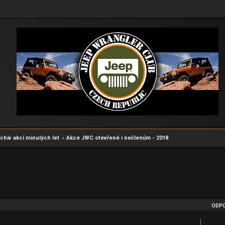
chív akcí minulých let
Akce JWC otevřené i nečlenům - 2018
dání
ODPO