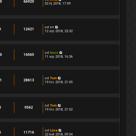
0
66920
02 říj 2018, 17:09
od
eri
0
12421
12 srp 2018, 23:32
od
tauro
0
16065
11 srp 2018, 16:36
od
Tom
1
28613
19 črc 2018, 21:05
od
Tom
3
9562
19 črc 2018, 21:02
od
Lůca
5
11716
22 kvě 2018, 09:54