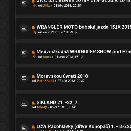
JWC JAMBOREE 2018 - 21.9. až 23.9. 2018
od
Jirka
»
05 bře 2018, 20:25
WRANGLER MOTO babská jazda 15.IX.201
od
eri
»
12 srp 2018, 23:32
Medzinárodná WRANGLER SHOW pod Hrado
od
tauro
»
04 úno 2018, 18:10
Moravskou úvratí 2018
od
Petr Krátký
»
27 bře 2018, 20:37
ŠIKLAND 21. -22 .7.
od
Monty
»
05 črc 2018, 19:42
LCW Pasohlávky (dříve Konopáč) 1. - 3.6.2