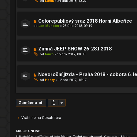
od
Lucík
»
24 dub 2018, 13:27
Celorepubliový sraz 2018 Horní Albeřice
od
Jan Munster
»
25 úno 2018, 09:19
Zimná JEEP SHOW 26-28.I.2018
od
tauro
»
15 pro 2017, 00:33
Novoroční jízda - Praha 2018 - sobota 6.
od
Henry
»
12 pro 2017, 15:17
Zamčeno
Vrátit se na Obsah fóra
KDO JE ONLINE
Uživatelé prohlížející si toto fórum: Žádní registrovaní uživatelé a 1 host