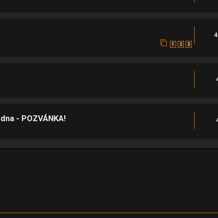
4
1
2
3
 ledna - POZVÁNKA!