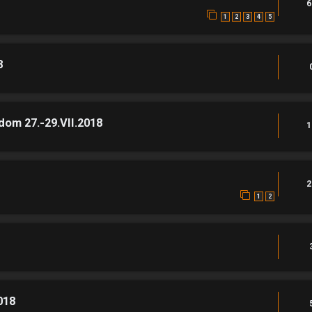
6
1
2
3
4
5
8
m 27.-29.VII.2018
1
2
1
2
018