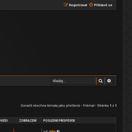
Registrovat
Přihlásit se
Hledat
Pokročilé 
Označit všechna témata jako přečtená
• 9 témat • Stránka
1
z
1
VĚDI
ZOBRAZENÍ
POSLEDNÍ PŘÍSPĚVEK
od
Jirka